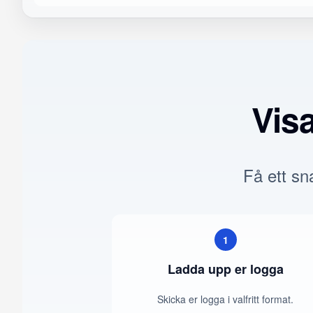
Vis
Få ett sna
1
Ladda upp er logga
Skicka er logga i valfritt format.