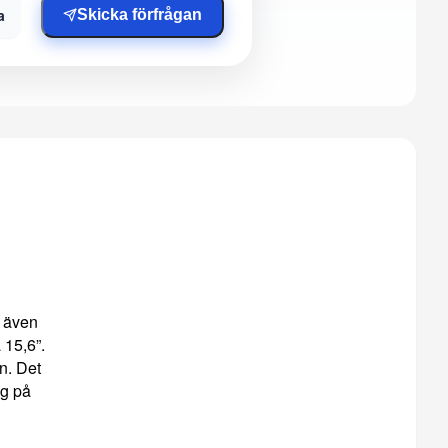
a
Skicka förfrågan
r även
 15,6”.
an. Det
ng på