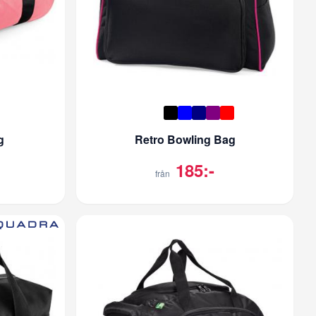
g
Retro Bowling Bag
185:-
från