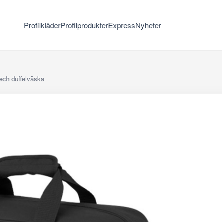
Profilkläder
Profilprodukter
Express
Nyheter
ech duffelväska