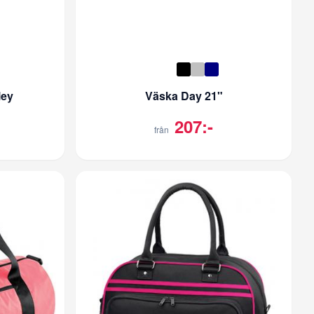
ley
Väska Day 21"
207:-
från