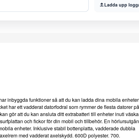
Ladda upp logg
har inbyggda funktioner så att du kan ladda dina mobila enhete
ket har ett vadderat datorfodral som rymmer de flesta datorer på
n gör att du kan ansluta ditt extrabatteri till enheter inuti väsk
 surfplattan och fickor för din mobil och tillbehör. En hörlursutgå
 mobila enheter. Inklusive stabil bottenplatta, vadderade dubbla
axelrem med vadderat axelskydd. 600D polyester. 700.