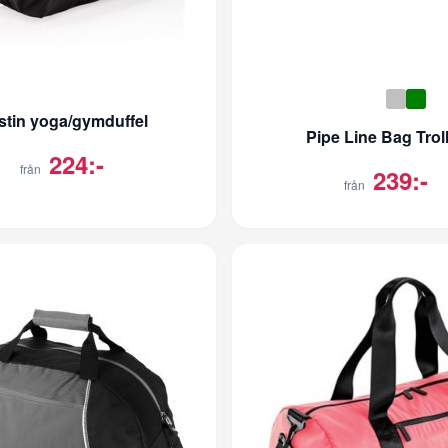
stin yoga/gymduffel
Pipe Line Bag Trol
224:-
från
239:-
från