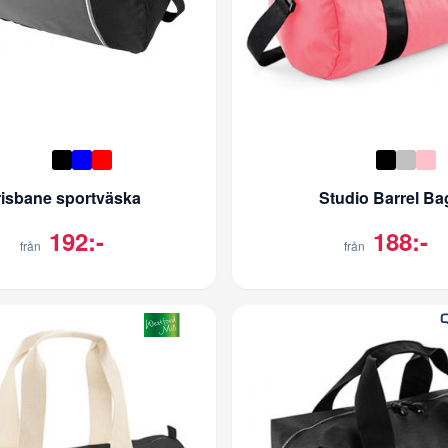
isbane sportväska
Studio Barrel Ba
192:-
188:-
från
från