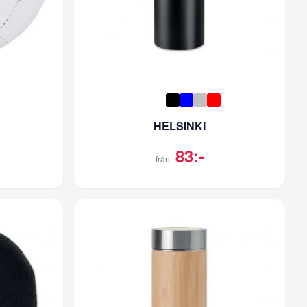
HELSINKI
83:-
från