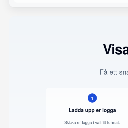
Vis
Få ett sna
1
Ladda upp er logga
Skicka er logga i valfritt format.