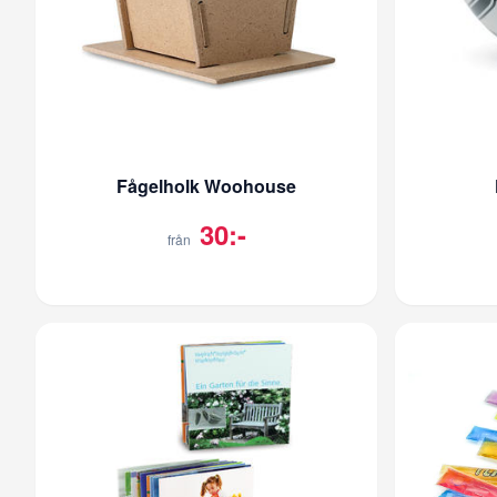
Fågelholk Woohouse
30:-
från