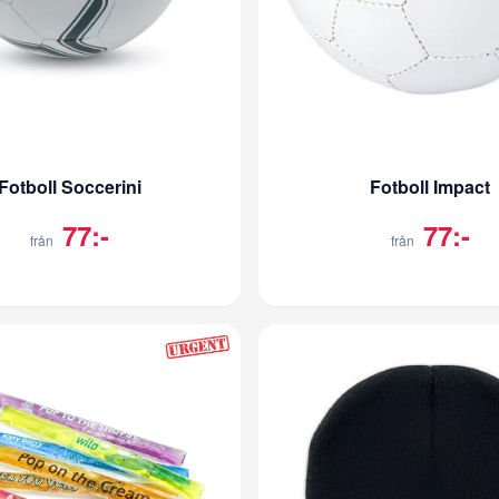
Fotboll Soccerini
Fotboll Impact
77:-
77:-
från
från