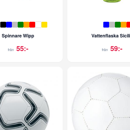
Spinnare Wipp
Vattenflaska Sicil
55:-
59:-
från
från