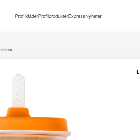
Profilkläder
Profilprodukter
Express
Nyheter
pvikbar