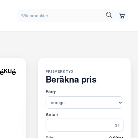
PRISVERKTYG
Beräkna pris
Färg:
Antal:
ST
Pris
0,00
/st