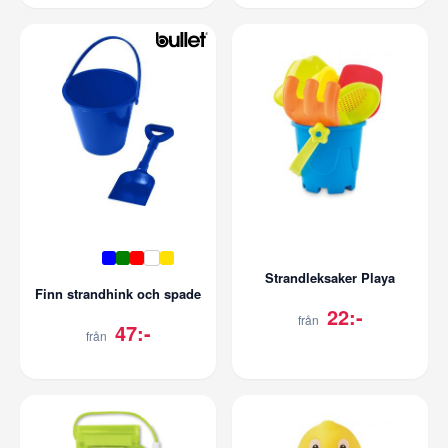
Strandleksaker Playa
Finn strandhink och spade
22:-
från
47:-
från