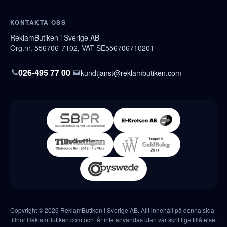
KONTAKTA OSS
ReklamButiken i Sverige AB
Org.nr. 556706-7102, VAT SE556706710201
026-495 77 00
kundtjanst@reklambutiken.com
Copyright © 2026 ReklamButiken i Sverige AB. Allt innehåll på denna sida
tillhör ReklamButiken.com och får inte användas utan vår skriftliga tillåtelse.