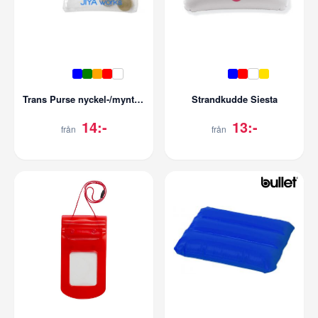
Trans Purse nyckel-/myntpåse
Strandkudde Siesta
14:-
13:-
från
från