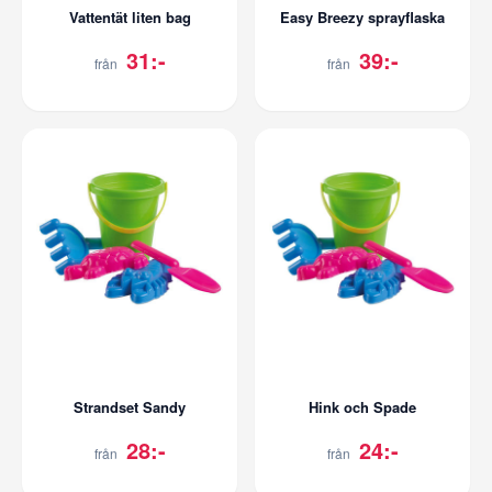
Vattentät liten bag
Easy Breezy sprayflaska
31:-
39:-
från
från
Strandset Sandy
Hink och Spade
28:-
24:-
från
från