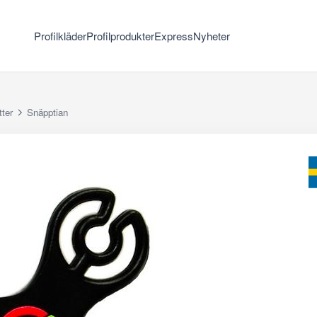
Profilkläder
Profilprodukter
Express
Nyheter
ter
Snäpptian