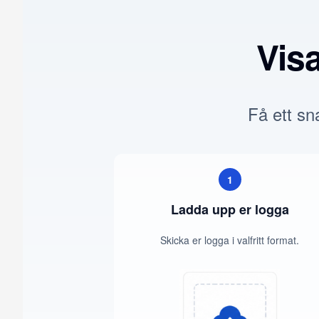
Vis
Få ett sna
1
Ladda upp er logga
Skicka er logga i valfritt format.