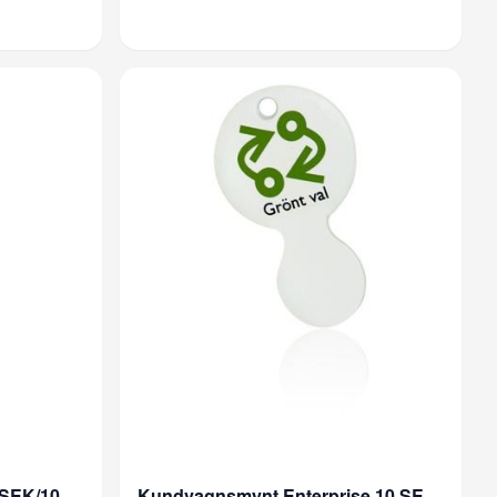
Kundvagnsmynt Myntis 5 SEK/10 NOK
Kundvagnsmynt Enterprise 10 SEK Bioplast