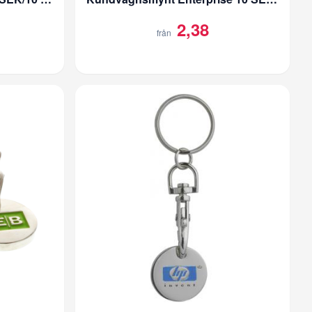
2,38
från