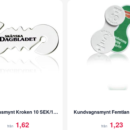
Kundvagnsmynt Kroken 10 SEK/1 EUR
Kundvagnsmynt Femtian 
1,62
1,23
från
från