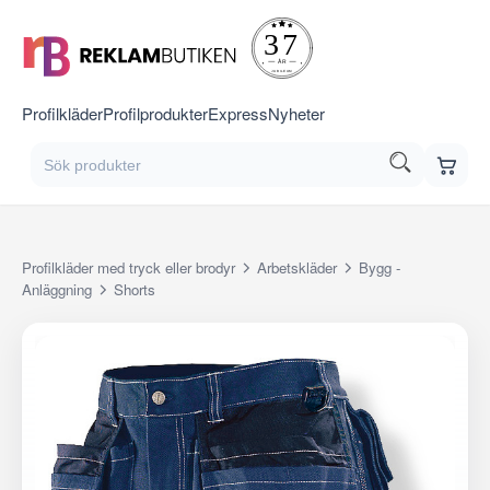
Profilkläder
Profilprodukter
Express
Nyheter
Profilkläder med tryck eller brodyr
Arbetskläder
Bygg -
Anläggning
Shorts