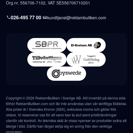
Org.nr. 556706-7102, VAT SE556706710201
026-495 77 00
kundtjanst@reklambutiken.com
Copyright © 2026 ReklamButiken i Sverige AB. Allt innehåll på denna sida
tillhör ReklamButiken.com och får inte användas utan vår skriftliga tillåtelse.
Alla priser är i Svenska Kronor (SEK), exklusive moms och gäller tills
vidare. Vi reserverar oss för att varor kan ta slut samt prisförändringar
utanför vår kontroll. Av tekniska skäl är vissa nyanser av produkter svåra att
återge i bild. Därför kan färger skilja sig en aning från den verkliga
produkten.