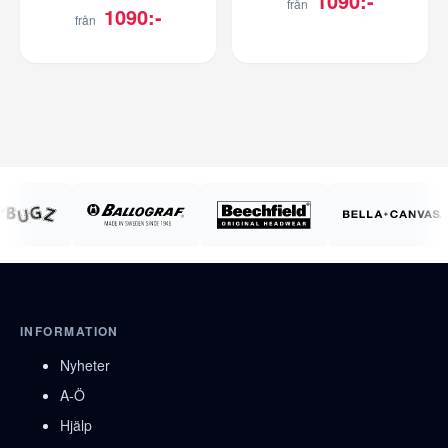
1090:-
från
1090:-
från
INFORMATION
Nyheter
A-Ö
Hjälp