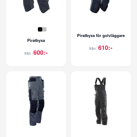
Piratbyxa för golvläggare
Piratbyxa
610:-
från
600:-
från