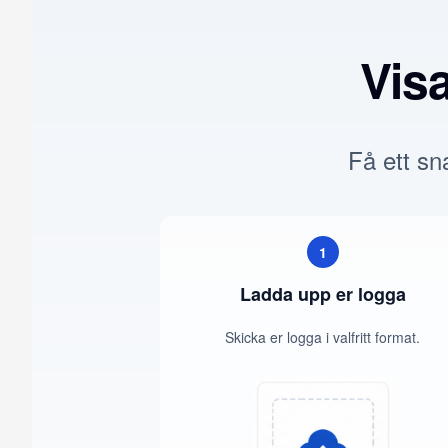
Vis
Få ett sna
1
Ladda upp er logga
Skicka er logga i valfritt format.