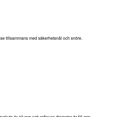
påse tillsammans med säkerhetsnål och snöre.
x tryckyta är 42 mm och reflexen diameter är 55 mm.