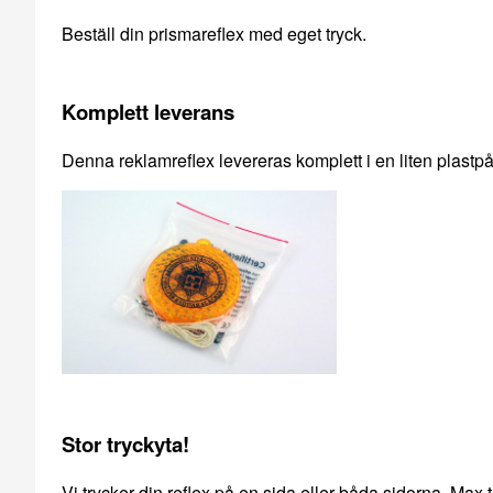
Beställ din prismareflex med eget tryck.
Komplett leverans
Denna reklamreflex levereras komplett i en liten plast
Stor tryckyta!
Vi trycker din reflex på en sida eller båda sidorna. Ma