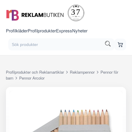
Profilkläder
Profilprodukter
Express
Nyheter
Profilprodukter och Reklamartiklar
Reklampennor
Pennor för
barn
Pennor Arcolor