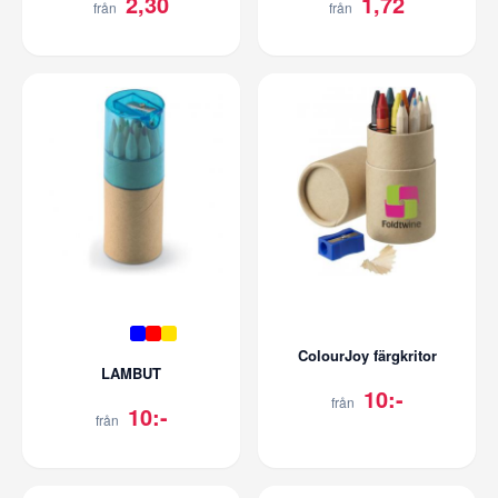
2,30
1,72
från
från
ColourJoy färgkritor
LAMBUT
10:-
från
10:-
från