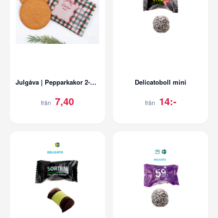
Julgåva | Pepparkakor 2-pack | Flowpack
Delicatoboll mini
7,40
14:-
från
från