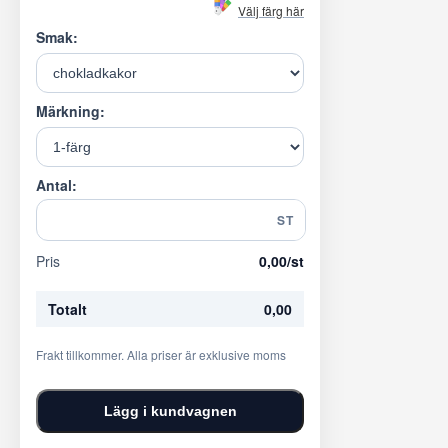
Välj färg här
Smak:
Märkning:
Antal:
ST
Pris
0,00
/st
Totalt
0,00
Frakt tillkommer. Alla priser är exklusive moms
Lägg i kundvagnen