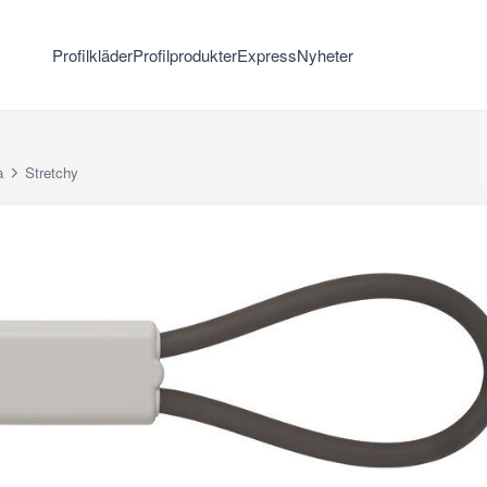
Profilkläder
Profilprodukter
Express
Nyheter
a
Stretchy