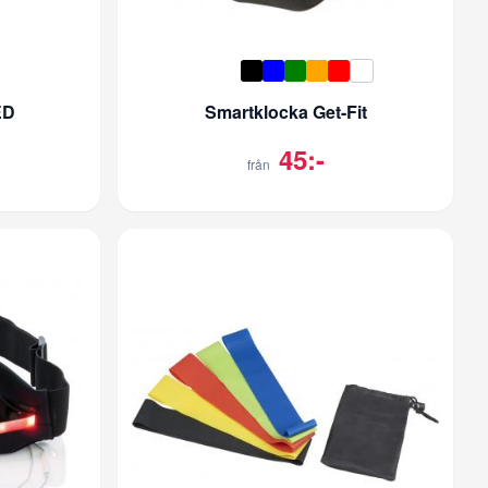
ED
Smartklocka Get-Fit
45:-
från