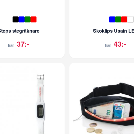
Steps stegräknare
Skoklips Usain L
37:-
43:-
från
från