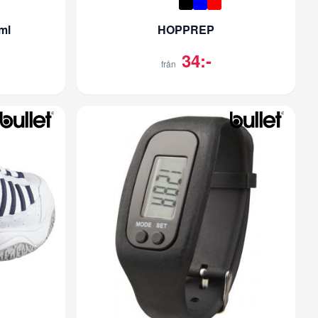
ml
HOPPREP
34:-
från