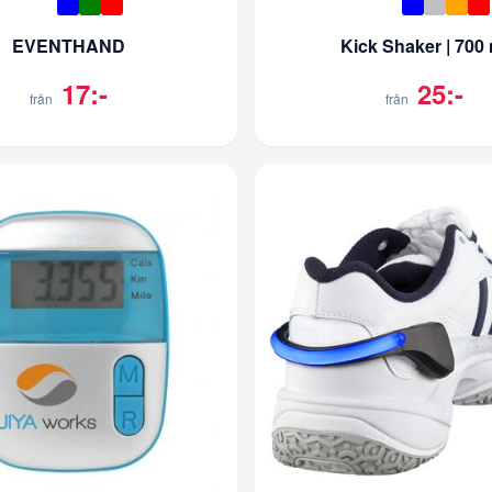
EVENTHAND
Kick Shaker | 700 
17:-
25:-
från
från