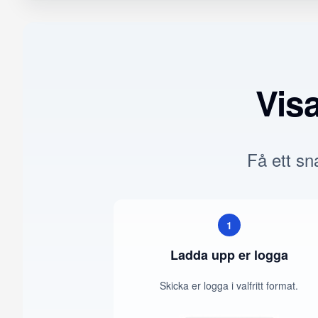
Vis
Få ett sna
1
Ladda upp er logga
Skicka er logga i valfritt format.