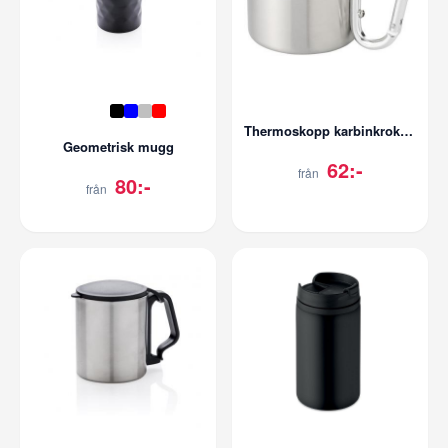
Thermoskopp karbinkrok 20 cl
Geometrisk mugg
62:-
från
80:-
från