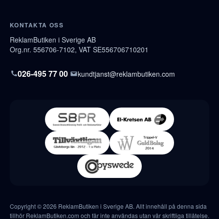
KONTAKTA OSS
ReklamButiken i Sverige AB
Org.nr. 556706-7102, VAT SE556706710201
026-495 77 00
kundtjanst@reklambutiken.com
Copyright © 2026 ReklamButiken i Sverige AB. Allt innehåll på denna sida
tillhör ReklamButiken.com och får inte användas utan vår skriftliga tillåtelse.