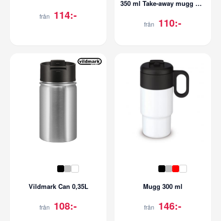
350 ml Take-away mugg Brace med fullfärgstryck
114:-
från
110:-
från
Vildmark Can 0,35L
Mugg 300 ml
108:-
146:-
från
från