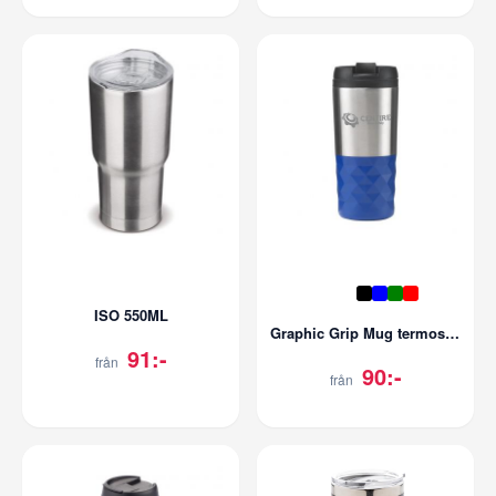
ISO 550ML
Graphic Grip Mug termosmugg
91:-
från
90:-
från