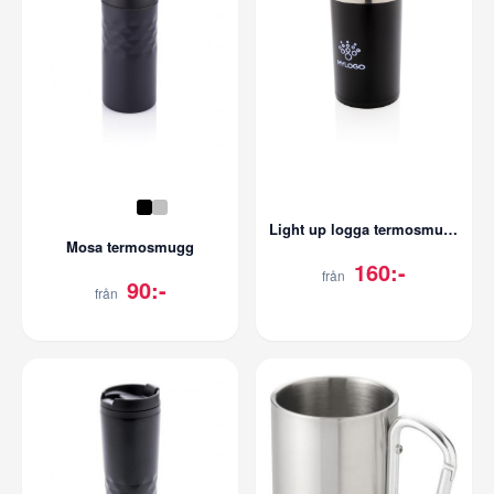
Light up logga termosmugg
Mosa termosmugg
160:-
från
90:-
från