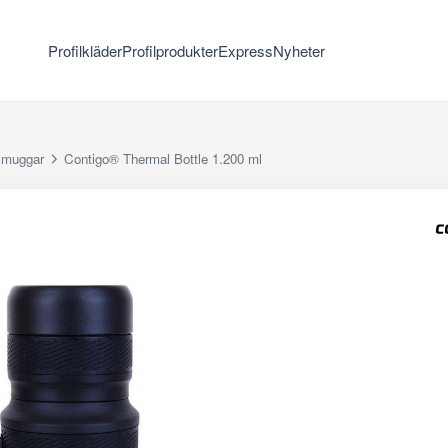
Profilkläder
Profilprodukter
Express
Nyheter
smuggar
Contigo® Thermal Bottle 1.200 ml