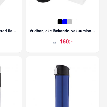
Fornnordiska vakuumisolerad flaska i koppar med kork
Vridbar, icke läckande, vakuumisolerade termos i koppar.
160:-
från