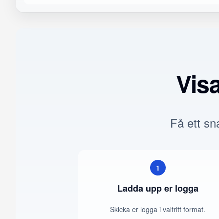
Vis
Få ett sna
1
Ladda upp er logga
Skicka er logga i valfritt format.