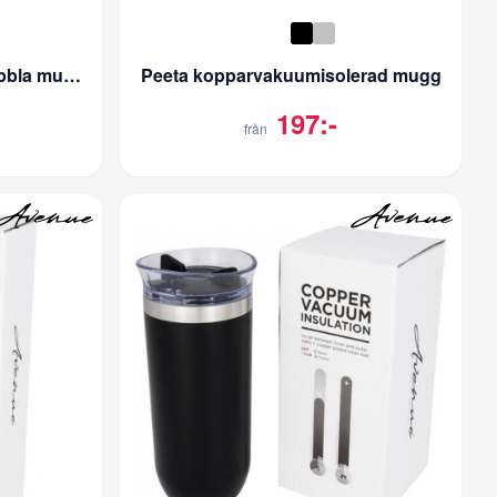
Tono RCS termos med dubbla muggar 750 ML
Peeta kopparvakuumisolerad mugg
197:-
från