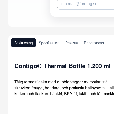
Beskrivning
Specifikation
Prislista
Recensioner
Contigo® Thermal Bottle 1.200 ml
Tålig termosflaska med dubbla väggar av rostfritt stål. H
skruvkork/mugg, handtag, och praktiskt hällsystem. Häll
korken och flaskan. Läckfri, BPA-fri, luktfri och tål ma