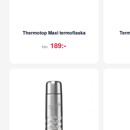
Thermotop Maxi termoflaska
Ter
189:-
från