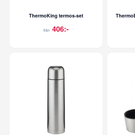
ThermoKing termos-set
ThermoB
406:-
från