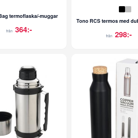
ag termoflaska/-muggar
364:-
från
298:-
från