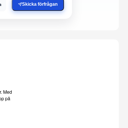
a
Skicka förfrågan
ar. Med
epp på