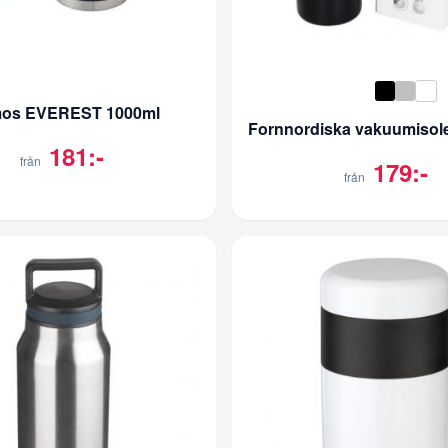
mos EVEREST 1000ml
181:-
från
179:-
från