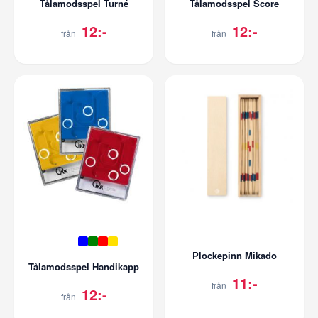
Tålamodsspel Turné
Tålamodsspel Score
12:-
12:-
från
från
Plockepinn Mikado
Tålamodsspel Handikapp
11:-
från
12:-
från