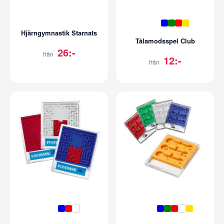
Hjärngymnastik Starnats
Tålamodsspel Club
26:-
från
12:-
från