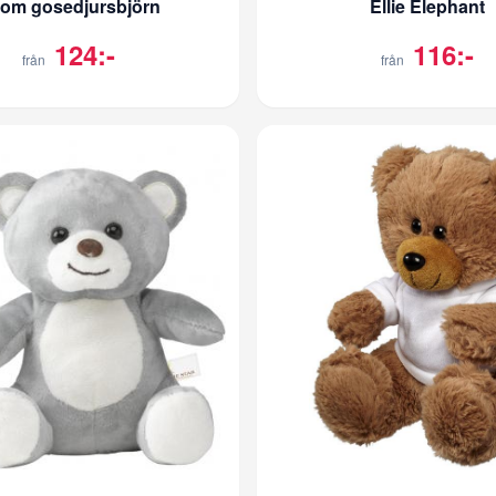
om gosedjursbjörn
Ellie Elephant
124:-
116:-
från
från