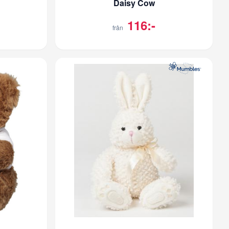
Daisy Cow
116:-
från