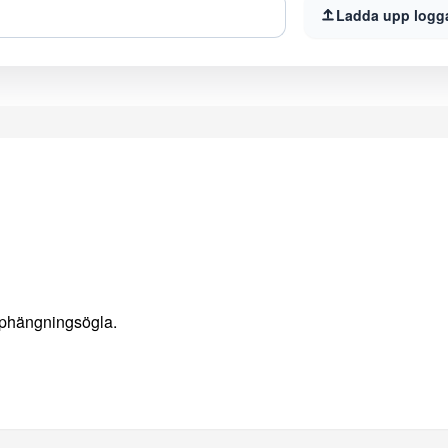
Ladda upp logg
phängningsögla.