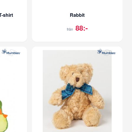
-shirt
Rabbit
88:-
från