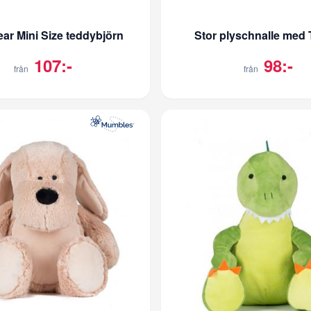
ear Mini Size teddybjörn
Stor plyschnalle med T
107:-
98:-
från
från