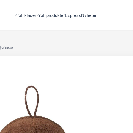
Profilkläder
Profilprodukter
Express
Nyheter
jursapa