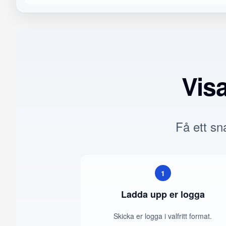
Vis
Få ett sna
1
Ladda upp er logga
Skicka er logga i valfritt format.