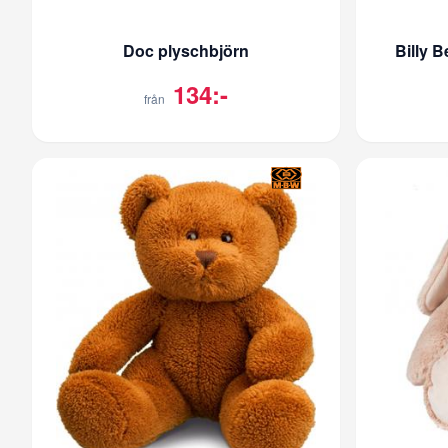
Doc plyschbjörn
Billy B
134:-
från