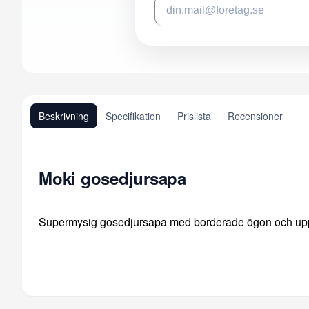
Beskrivning
Specifikation
Prislista
Recensioner
Moki gosedjursapa
Supermysig gosedjursapa med borderade ögon och up