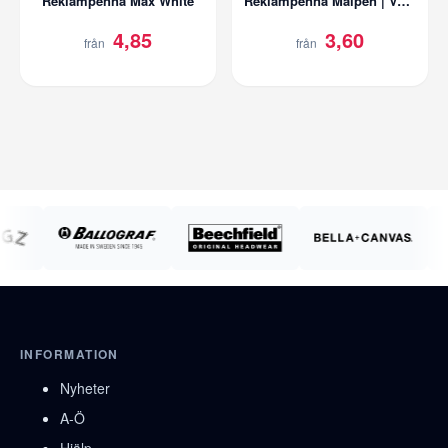
Reklampenna Max White
Reklampenna Maipen | Vetehalm
4,85
3,60
från
från
INFORMATION
Nyheter
A-Ö