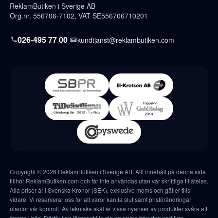
ReklamButiken i Sverige AB
Org.nr. 556706-7102, VAT SE556706710201
026-495 77 00
kundtjanst@reklambutiken.com
Copyright © 2026 ReklamButiken i Sverige AB. Allt innehåll på denna sida
tillhör ReklamButiken.com och får inte användas utan vår skriftliga tillåtelse.
Alla priser är i Svenska Kronor (SEK), exklusive moms och gäller tills
vidare. Vi reserverar oss för att varor kan ta slut samt prisförändringar
utanför vår kontroll. Av tekniska skäl är vissa nyanser av produkter svåra att
återge i bild. Därför kan färger skilja sig en aning från den verkliga