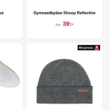
ve
Gymnastikpåse Shoop Reflective
39:-
från