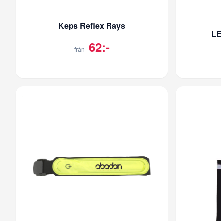
Keps Reflex Rays
LE
62:-
från