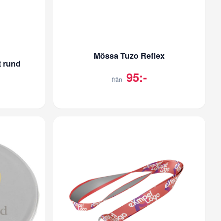
Mössa Tuzo Reflex
t rund
95:-
från