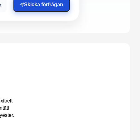
a
Skicka förfrågan
xibelt
ntätt
yester.