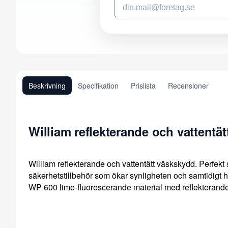
Beskrivning
Specifikation
Prislista
Recensioner
William reflekterande och vattentä
William reflekterande och vattentätt väskskydd. Perfekt s
säkerhetstillbehör som ökar synligheten och samtidigt hål
WP 600 lime-fluorescerande material med reflekterande 