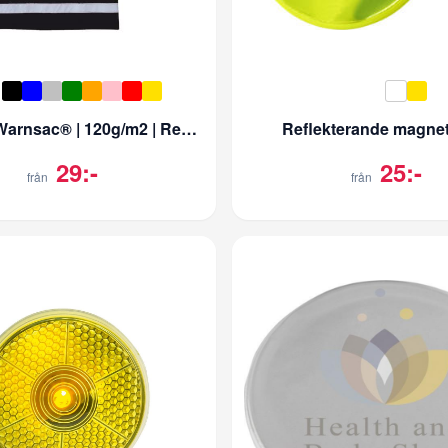
Tygpåse Warnsac® | 120g/m2 | Reflex
Reflekterande magne
29:-
25:-
från
från