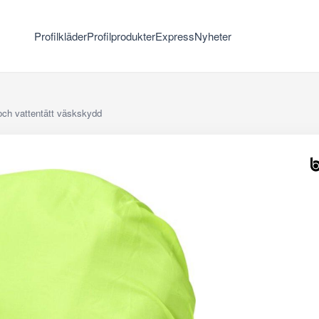
Profilkläder
Profilprodukter
Express
Nyheter
 och vattentätt väskskydd