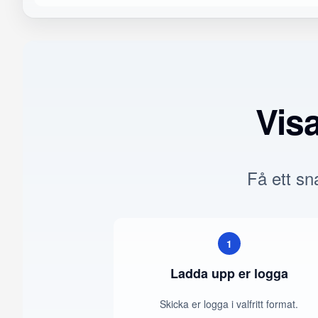
Vis
Få ett sna
1
Ladda upp er logga
Skicka er logga i valfritt format.