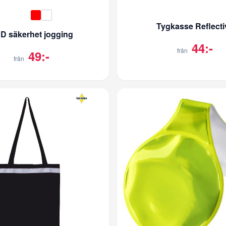
Tygkasse Reflecti
D säkerhet jogging
44:-
från
49:-
från