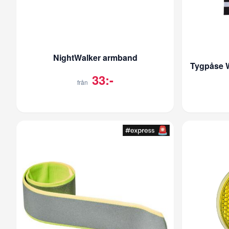
NightWalker armband
33:-
från