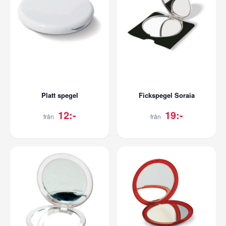
Platt spegel
Fickspegel Soraia
12:-
19:-
från
från