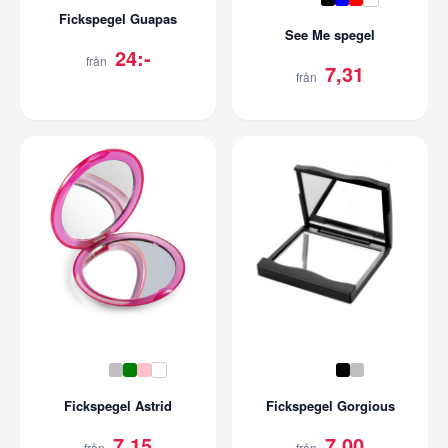
Fickspegel Guapas
See Me spegel
24:-
från
7,31
från
Fickspegel Astrid
Fickspegel Gorgious
7,15
7,00
från
från