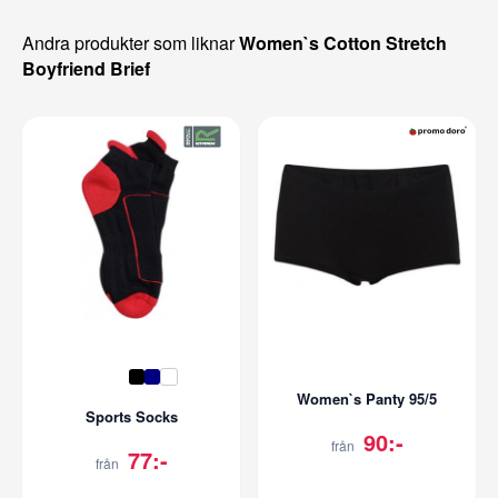
Andra produkter som liknar
Women`s Cotton Stretch
Boyfriend Brief
Women`s Panty 95/5
Sports Socks
90:-
från
77:-
från