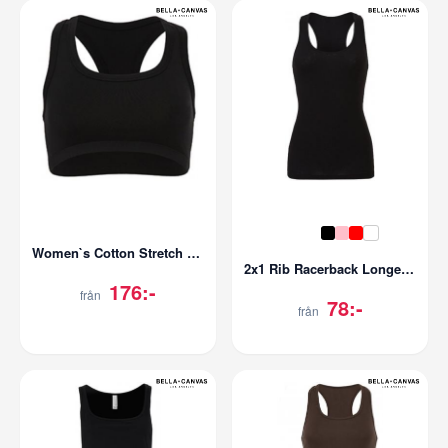
Women`s Cotton Stretch Sport-Bra
2x1 Rib Racerback Longer Length Tank Top
176:-
från
78:-
från