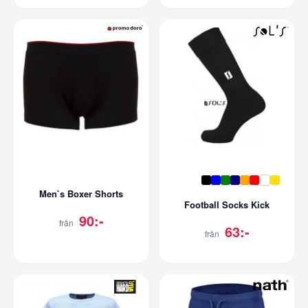
Men`s Boxer Shorts
Football Socks Kick
90:-
från
63:-
från