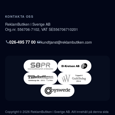
KONTAKTA OSS
ReklamButiken i Sverige AB
Org.nr. 556706-7102, VAT SE556706710201
026-495 77 00
kundtjanst@reklambutiken.com
Copyright © 2026 ReklamButiken i Sverige AB. Allt innehåll på denna sida