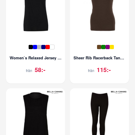
Women`s Relaxed Jersey Tank
Sheer Rib Racerback Tank Top
58:-
115:-
från
från