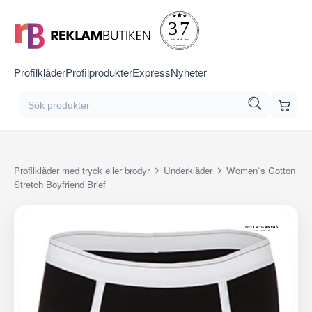
Profilkläder
Profilprodukter
Express
Nyheter
Profilkläder med tryck eller brodyr
Underkläder
Women`s Cotton
Stretch Boyfriend Brief