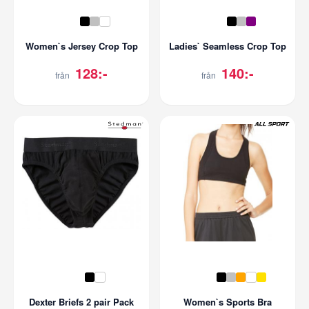
Women`s Jersey Crop Top
Ladies` Seamless Crop Top
128:-
140:-
från
från
Dexter Briefs 2 pair Pack
Women`s Sports Bra