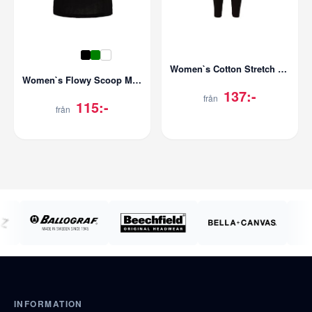
Women`s Cotton Stretch Legging
Women`s Flowy Scoop Muscle T-Shirt
137:-
från
115:-
från
INFORMATION