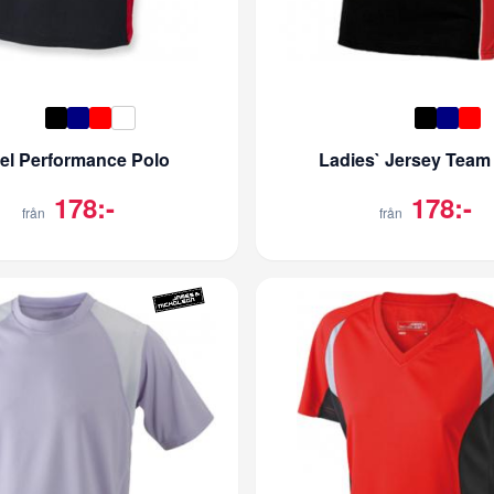
el Performance Polo
Ladies` Jersey Team
178:-
178:-
från
från