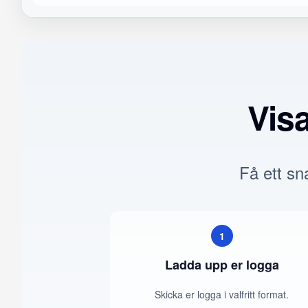
Vis
Få ett sna
1
Ladda upp er logga
Skicka er logga i valfritt format.