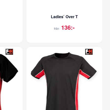
Ladies` Over T
136:-
från