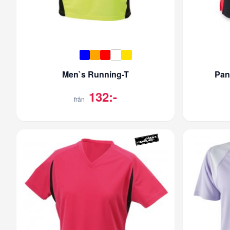
Men`s Running-T
Pan
132:-
från