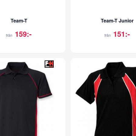
Team-T
Team-T Junior
159:-
151:-
från
från