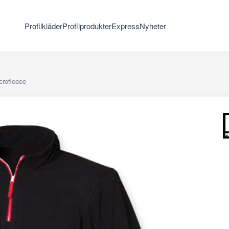
Profilkläder
Profilprodukter
Express
Nyheter
crofleece