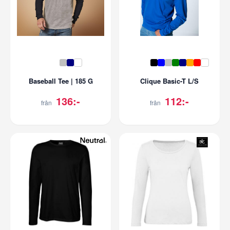
Baseball Tee | 185 G
Clique Basic-T L/S
136:-
112:-
från
från