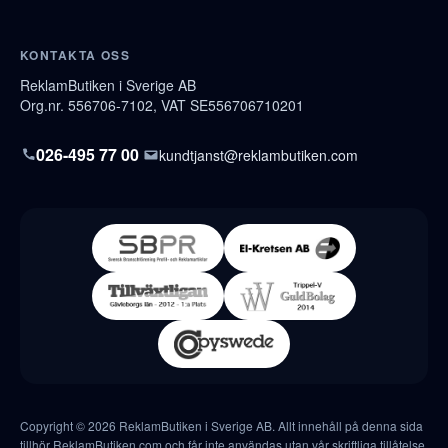
KONTAKTA OSS
ReklamButiken i Sverige AB
Org.nr. 556706-7102, VAT SE556706710201
026-495 77 00
kundtjanst@reklambutiken.com
Copyright © 2026 ReklamButiken i Sverige AB. Allt innehåll på denna sida
tillhör ReklamButiken.com och får inte användas utan vår skriftliga tillåtelse.