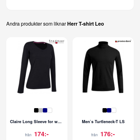
Andra produkter som liknar
Herr T-shirt Leo
Claire Long Sleeve for women
Men`s Turtleneck-T LS
174:-
176:-
från
från