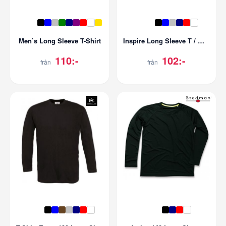
Men`s Long Sleeve T-Shirt
Inspire Long Sleeve T / Women
110:-
102:-
från
från