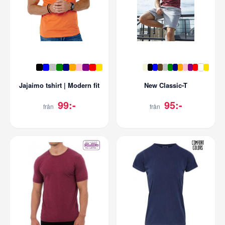
Jajaimo tshirt | Modern fit
New Classic-T
99:-
95:-
från
från