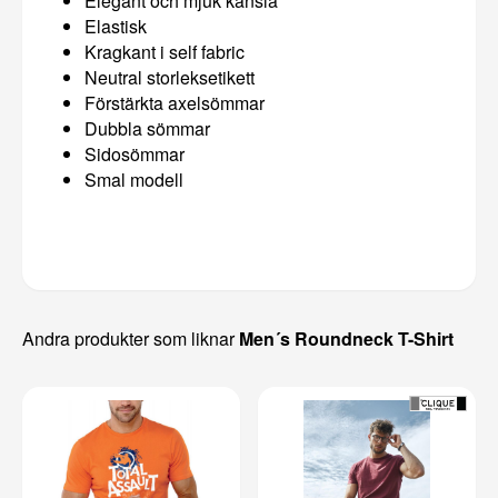
Elegant och mjuk känsla
Elastisk
Kragkant i self fabric
Neutral storleksetikett
Förstärkta axelsömmar
Dubbla sömmar
Sidosömmar
Smal modell
Andra produkter som liknar
Men´s Roundneck T-Shirt