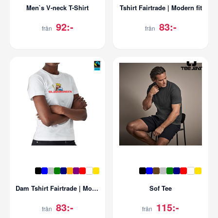
Men`s V-neck T-Shirt
Tshirt Fairtrade | Modern fit
92:-
83:-
från
från
Dam Tshirt Fairtrade | Modern fit
Sof Tee
83:-
115:-
från
från