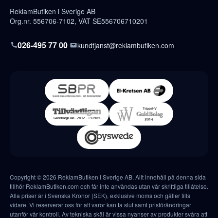
ReklamButiken i Sverige AB
Org.nr. 556706-7102, VAT SE556706710201
026-495 77 00
kundtjanst@reklambutiken.com
Copyright © 2026 ReklamButiken i Sverige AB. Allt innehåll på denna sida
tillhör ReklamButiken.com och får inte användas utan vår skriftliga tillåtelse.
Alla priser är i Svenska Kronor (SEK), exklusive moms och gäller tills
vidare. Vi reserverar oss för att varor kan ta slut samt prisförändringar
utanför vår kontroll. Av tekniska skäl är vissa nyanser av produkter svåra att