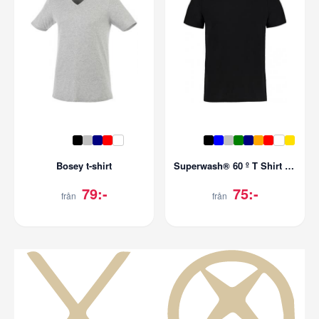
Bosey t-shirt
Superwash® 60 º T Shirt Fashion Fit
79:-
75:-
från
från