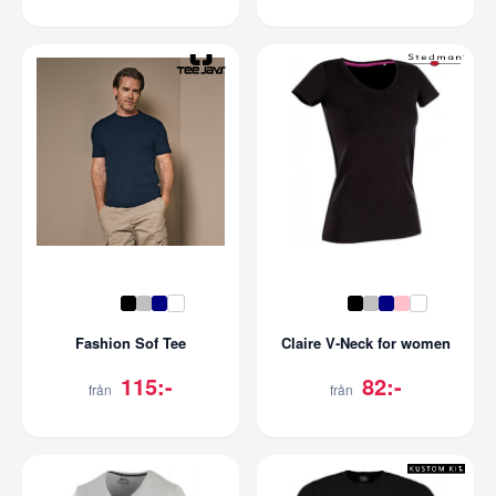
Fashion Sof Tee
Claire V-Neck for women
115:-
82:-
från
från