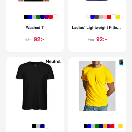
Washed T
Ladies` Lightweight Fitted Tee
92:-
92:-
från
från