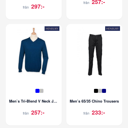
257:-
från
297:-
från
Men`s Tri-Blend V Neck Jumper
Men’s 65/35 Chino Trousers
257:-
233:-
från
från