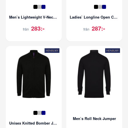
Men`s Lightweight V-Neck Cardigan
Ladies` Longline Open Cardigan
283:-
287:-
från
från
Men`s Roll Neck Jumper
Unisex Knitted Bomber Jacket