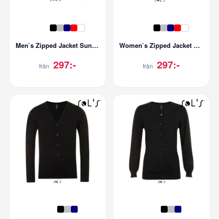
Men`s Zipped Jacket Sundae
Women`s Zipped Jacket Soda
297:-
297:-
från
från