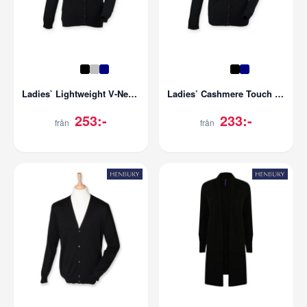
Ladies` Lightweight V-Neck Short Cardigan
Ladies’ Cashmere Touch Acrylic Crew Neck Cardigan
253:-
233:-
från
från