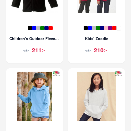
Children´s Outdoor Fleece Jacket
Kids` Zoodie
211:-
210:-
från
från