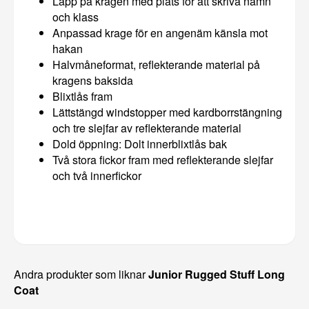
Lapp på kragen med plats för att skriva namn
och klass
Anpassad krage för en angenäm känsla mot
hakan
Halvmåneformat, reflekterande material på
kragens baksida
Blixtlås fram
Lättstängd windstopper med kardborrstängning
och tre slejfar av reflekterande material
Dold öppning: Dolt innerblixtlås bak
Två stora fickor fram med reflekterande slejfar
och två innerfickor
Andra produkter som liknar
Junior Rugged Stuff Long
Coat