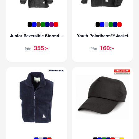
Junior Reversible Stormdri Jacket
Youth Polartherm™ Jacket
355:-
160:-
från
från