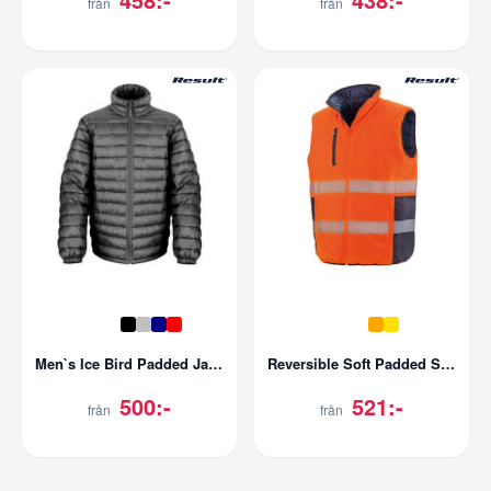
från
från
Men`s Ice Bird Padded Jacket
Reversible Soft Padded Safety Gilet
500:-
521:-
från
från