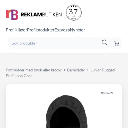
Profilkläder
Profilprodukter
Express
Nyheter
Profilkläder med tryck eller brodyr
Barnkläder
Junior Rugged
Stuff Long Coat