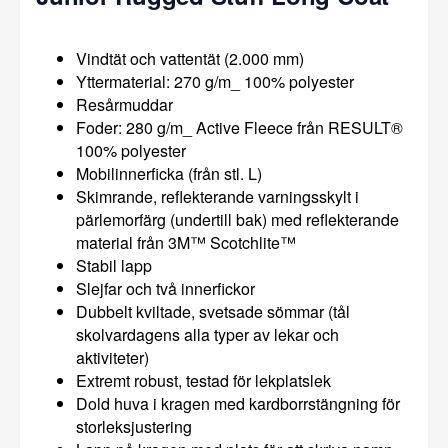
Vindtät och vattentät (2.000 mm)
Yttermaterial: 270 g/m_ 100% polyester
Resårmuddar
Foder: 280 g/m_ Active Fleece från RESULT®
100% polyester
Mobilinnerficka (från stl. L)
Skimrande, reflekterande varningsskylt i
pärlemorfärg (undertill bak) med reflekterande
material från 3M™ Scotchlite™
Stabil lapp
Slejfar och två innerfickor
Dubbelt kviltade, svetsade sömmar (tål
skolvardagens alla typer av lekar och
aktiviteter)
Extremt robust, testad för lekplatslek
Dold huva i kragen med kardborrstängning för
storleksjustering