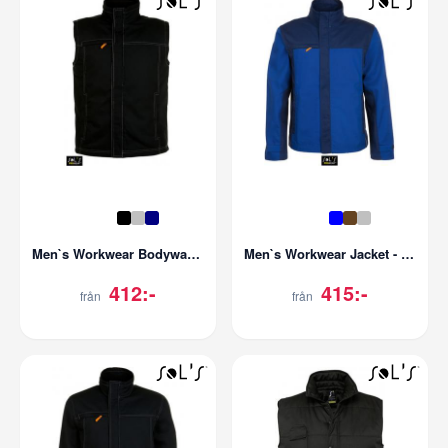
Men`s Workwear Bodywarmer - Worker Pro
Men`s Workwear Jacket - Impact Pro
412:-
415:-
från
från