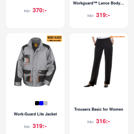
Workguard™ Lance Bodywarmer
370:-
från
319:-
från
Trousers Basic for Women
Work-Guard Lite Jacket
316:-
från
319:-
från