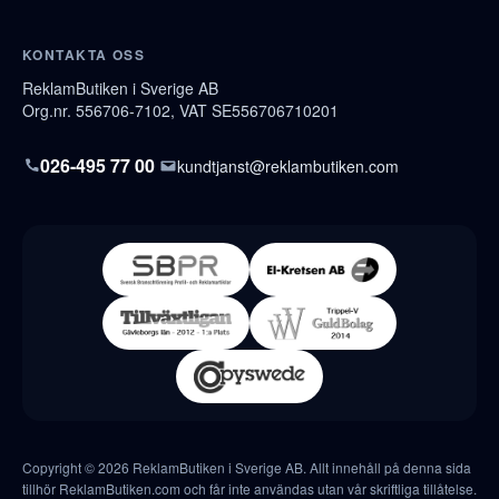
KONTAKTA OSS
ReklamButiken i Sverige AB
Org.nr. 556706-7102, VAT SE556706710201
026-495 77 00
kundtjanst@reklambutiken.com
Copyright © 2026 ReklamButiken i Sverige AB. Allt innehåll på denna sida
tillhör ReklamButiken.com och får inte användas utan vår skriftliga tillåtelse.