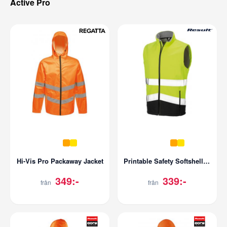
Active Pro
Hi-Vis Pro Packaway Jacket
Printable Safety Softshell Gilet
349:-
339:-
från
från