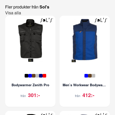
Fler produkter från
Sol's
Visa alla
Bodywarmer Zenith Pro
Men`s Workwear Bodywarmer - Mission Pro
301:-
412:-
från
från