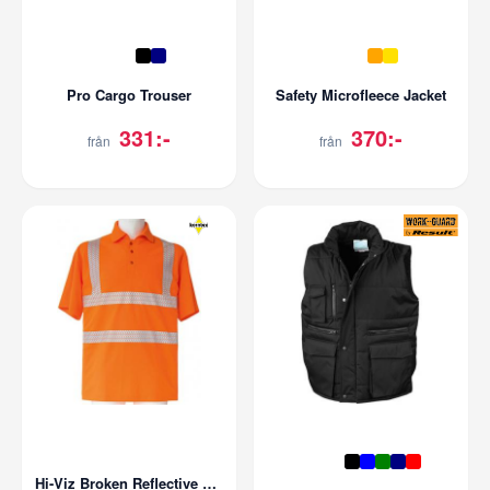
Pro Cargo Trouser
Safety Microfleece Jacket
331:-
370:-
från
från
Hi-Viz Broken Reflective Polo Shirt EN ISO 20471