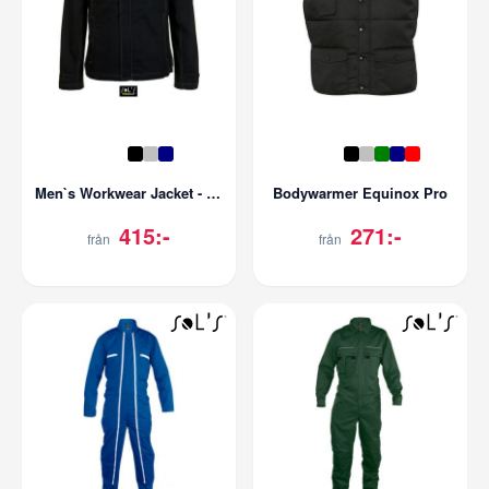
Men`s Workwear Jacket - Force Pro
Bodywarmer Equinox Pro
415:-
271:-
från
från