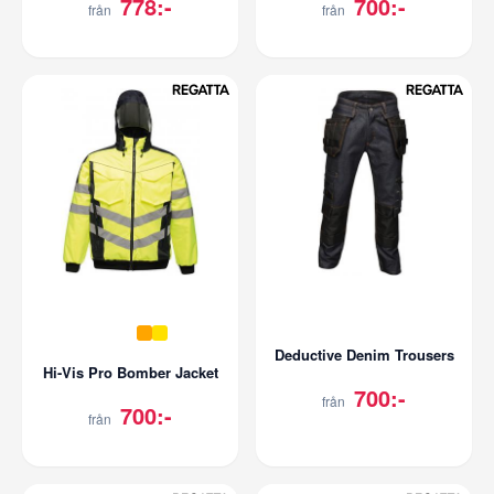
778:-
700:-
från
från
Deductive Denim Trousers
Hi-Vis Pro Bomber Jacket
700:-
från
700:-
från