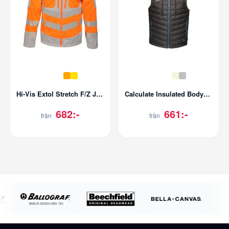
Hi-Vis Extol Stretch F/Z Jacket
Calculate Insulated Bodywarmer
682:-
661:-
från
från