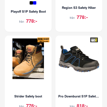
Region S3 Safety Hiker
Playoff S1P Safety Boot
778:-
från
778:-
från
Strider Safety boot
Pro Downburst S1P Safety Trainer
776:-
818:-
från
från