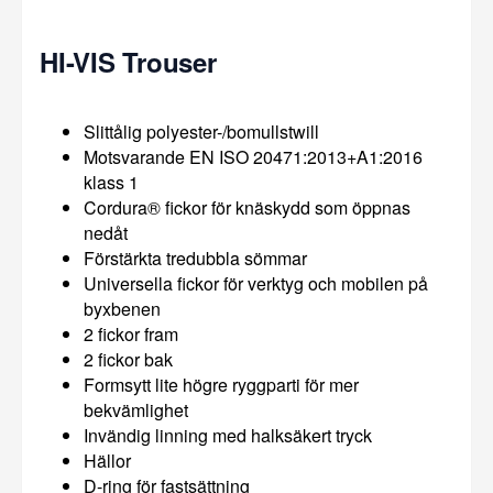
HI-VIS Trouser
Slittålig polyester-/bomullstwill
Motsvarande EN ISO 20471:2013+A1:2016
klass 1
Cordura® fickor för knäskydd som öppnas
nedåt
Förstärkta tredubbla sömmar
Universella fickor för verktyg och mobilen på
byxbenen
2 fickor fram
2 fickor bak
Formsytt lite högre ryggparti för mer
bekvämlighet
Invändig linning med halksäkert tryck
Hällor
D-ring för fastsättning