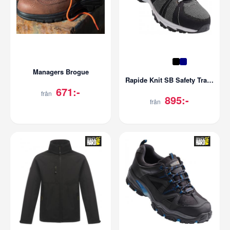
Managers Brogue
Rapide Knit SB Safety Trainer
671:-
från
895:-
från