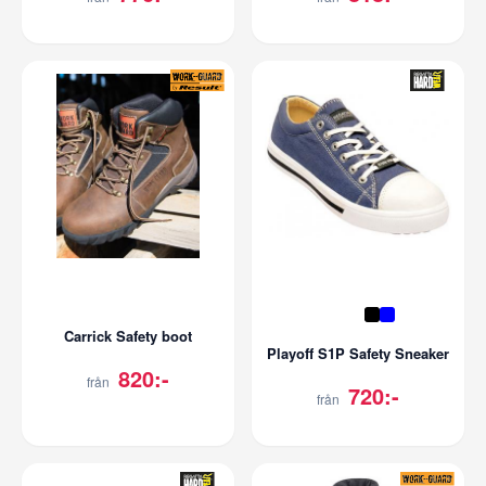
Carrick Safety boot
Playoff S1P Safety Sneaker
820:-
från
720:-
från