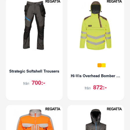
Strategic Softshell Trousers
Hi-Vis Overhead Bomber Jacket
700:-
från
872:-
från