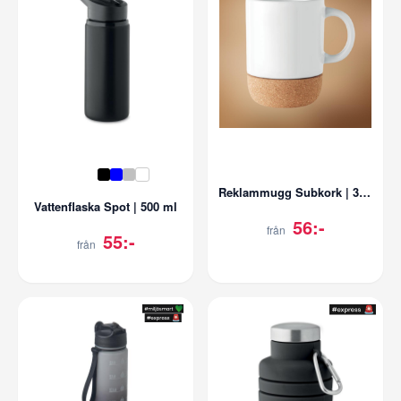
Reklammugg Subkork | 300 ml
Vattenflaska Spot | 500 ml
56:-
från
55:-
från