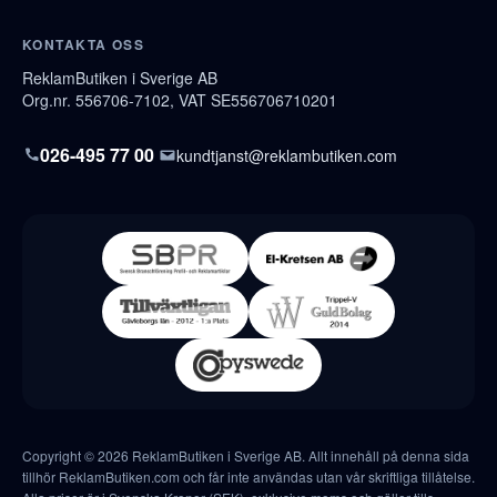
KONTAKTA OSS
ReklamButiken i Sverige AB
Org.nr. 556706-7102, VAT SE556706710201
026-495 77 00
kundtjanst@reklambutiken.com
Copyright © 2026 ReklamButiken i Sverige AB. Allt innehåll på denna sida
tillhör ReklamButiken.com och får inte användas utan vår skriftliga tillåtelse.