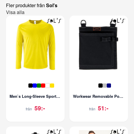
Fler produkter från
Sol's
Visa alla
Men`s Long-Sleeve Sports T-Shirt Sporty
Workwear Removable Pocket - Block Pro
59:-
51:-
från
från