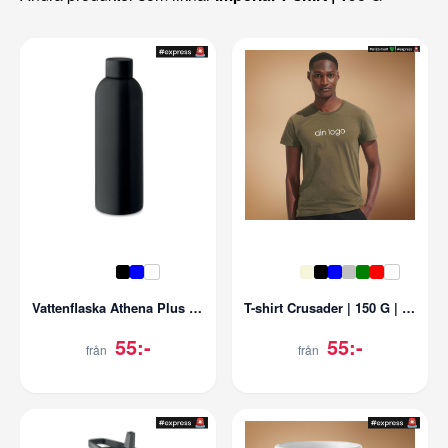
Vattenflaska Athena Plus | 750 ml
T-shirt Crusader | 150 G | Återvunnen bomull
55:-
55:-
från
från