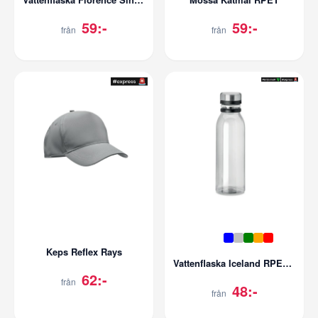
59:-
59:-
från
från
Keps Reflex Rays
Vattenflaska Iceland RPET | 780 ml
62:-
från
48:-
från