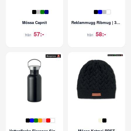
Mössa Capnit
Reklammugg Ribmug | 340 ml
57:-
58:-
från
från
Vattenflaska Florence Sing | 500 ml
Mössa Katmai RPET