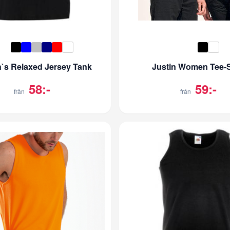
s Relaxed Jersey Tank
Justin Women Tee-S
58:-
59:-
från
från