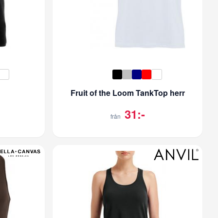
Fruit of the Loom TankTop herr
31:-
från