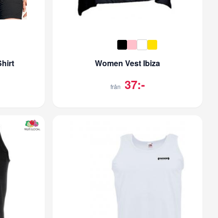
hirt
Women Vest Ibiza
37:-
från