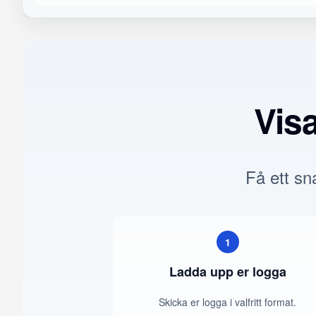
Vis
Få ett sna
1
Ladda upp er logga
Skicka er logga i valfritt format.