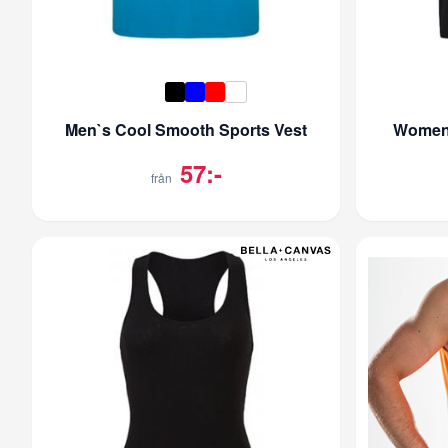
Men`s Cool Smooth Sports Vest
Women`
57:-
från