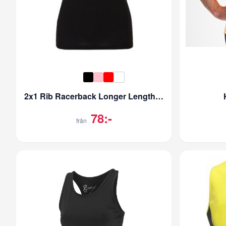
2x1 Rib Racerback Longer Length Tank Top
78:-
från