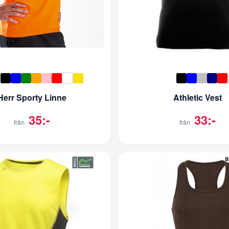
Herr Sporty Linne
Athletic Vest
35:-
33:-
från
från