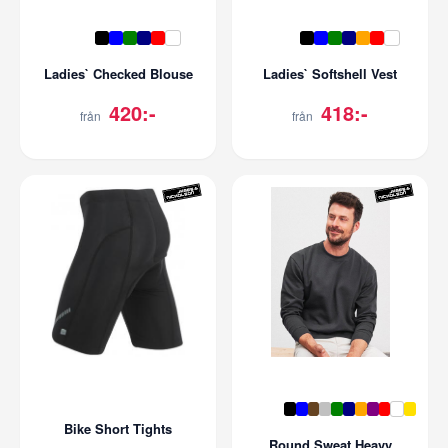
Ladies` Checked Blouse
Ladies` Softshell Vest
420:-
418:-
från
från
Bike Short Tights
Round Sweat Heavy