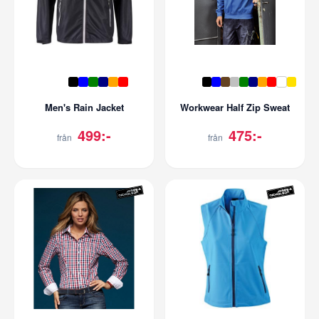
Men's Rain Jacket
Workwear Half Zip Sweat
499:-
475:-
från
från