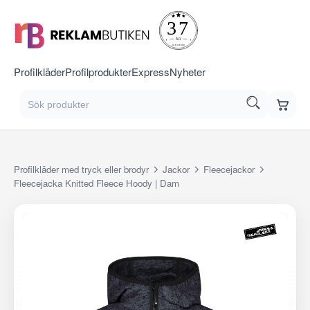
Profilkläder
Profilprodukter
Express
Nyheter
Profilkläder med tryck eller brodyr
Jackor
Fleecejackor
Fleecejacka Knitted Fleece Hoody | Dam