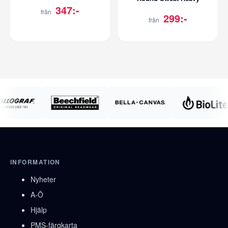
347:-
från
299:-
från
INFORMATION
Nyheter
A-Ö
Hjälp
PMS-färgkarta