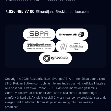
026-495 77 00
kundtjanst@reklambutiken.com
Copyright © 2026 ReklamButiken i Sverige AB. Allt innehåll på denna sida
tillhör ReklamButiken.com och får inte användas utan vår skriftliga tillåtelse.
Alla priser är i Svenska Kronor (SEK), exklusive moms och gäller tills
vidare. Vi reserverar oss för att varor kan ta slut samt prisförändringar
utanför vår kontroll. Av tekniska skäl är vissa nyanser av produkter svåra att
återge i bild. Därför kan färger skilja sig en aning från den verkliga
produkten.