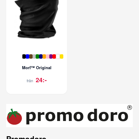
Morf™ Original
24:-
från
Promodoro