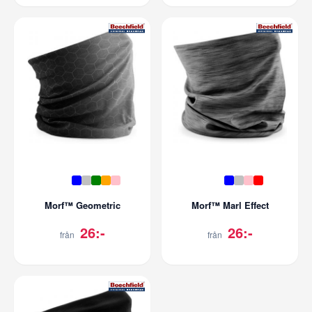
Morf™ Geometric
Morf™ Marl Effect
26:-
26:-
från
från