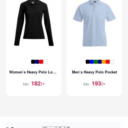
Women`s Heavy Polo Longsleeve
Men`s Heavy Polo Pocket
182:-
193:-
från
från