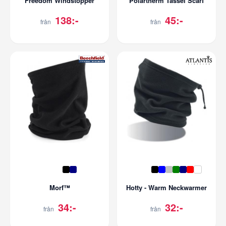
Freedom Windstopper
Polartherm Tassel Scarf
138:-
45:-
från
från
Morf™
Hotty - Warm Neckwarmer
34:-
32:-
från
från