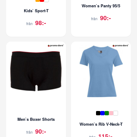
Women`s Panty 95/5
Kids` Sport-T
90:-
från
98:-
från
Men`s Boxer Shorts
Women`s Rib V-Neck-T
90:-
från
115:-
från