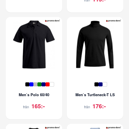
Men`s Polo 60/40
Men`s Turtleneck-T LS
165:-
176:-
från
från