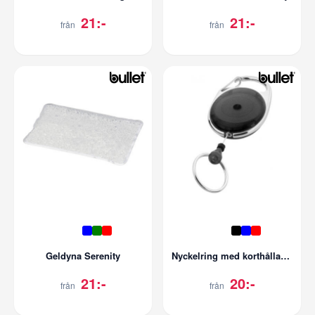
21:-
21:-
från
från
Geldyna Serenity
Nyckelring med korthållare Gerlos
21:-
20:-
från
från