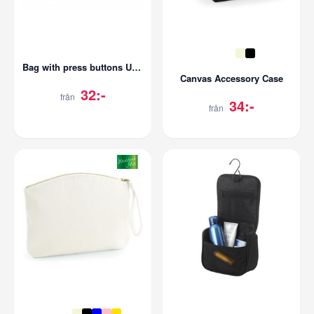
Bag with press buttons Universal
Canvas Accessory Case
32:-
från
34:-
från