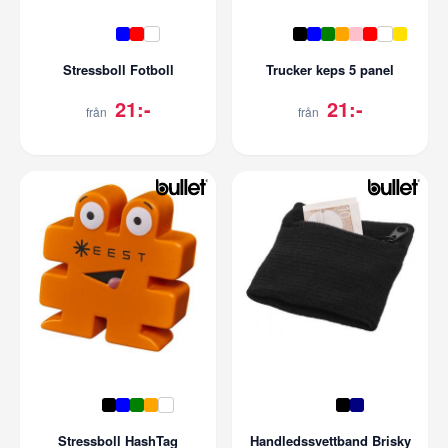
Stressboll Fotboll
Trucker keps 5 panel
21:-
21:-
från
från
Stressboll HashTag
Handledssvettband Brisky