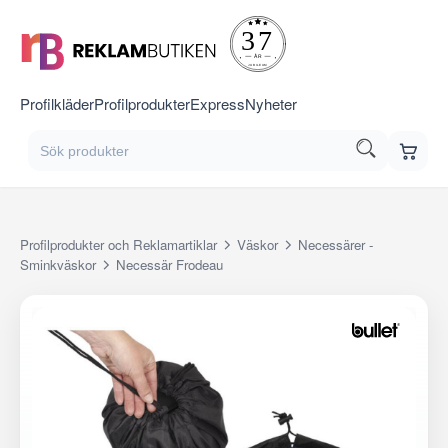
Profilkläder
Profilprodukter
Express
Nyheter
Profilprodukter och Reklamartiklar
Väskor
Necessärer -
Sminkväskor
Necessär Frodeau