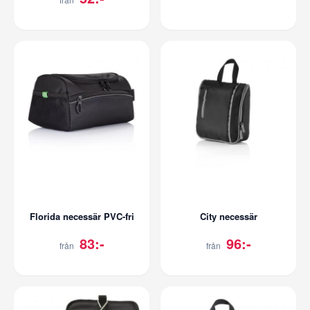
Florida necessär PVC-fri
City necessär
83:-
96:-
från
från