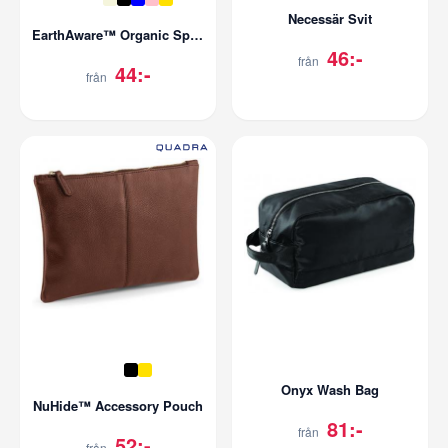
Necessär Svit
EarthAware™ Organic Spring Wristlet
46:-
från
44:-
från
Onyx Wash Bag
NuHide™ Accessory Pouch
81:-
från
52:-
från