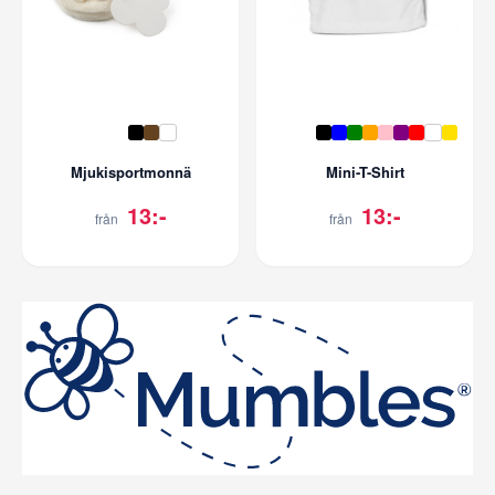
Mjukisportmonnä
Mini-T-Shirt
13:-
13:-
från
från