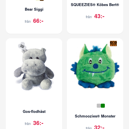
SQUEEZIES® Köbes Bert®
Bear Siggi
43:-
från
66:-
från
Gos-flodhäst
Schmoozies® Monster
36:-
från
32:-
från