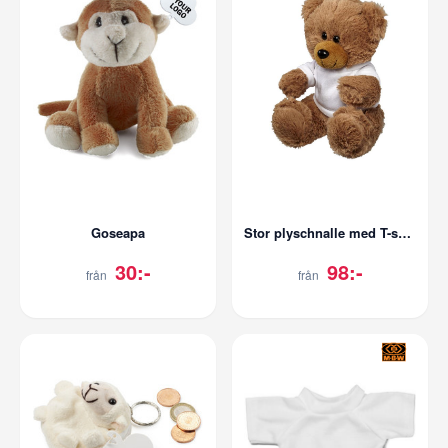
Goseapa
Stor plyschnalle med T-shirt
30:-
98:-
från
från