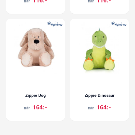
från
från
Zippie Dog
Zippie Dinosaur
164:-
164:-
från
från