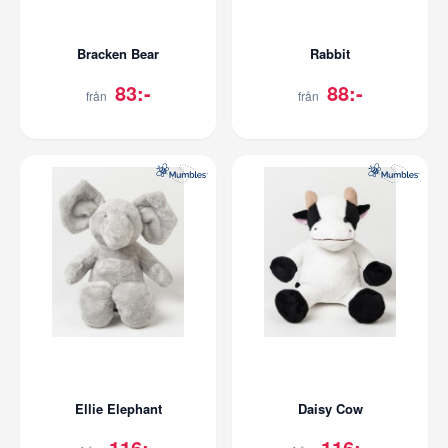
Bracken Bear
Rabbit
83:-
88:-
från
från
Ellie Elephant
Daisy Cow
116:-
116:-