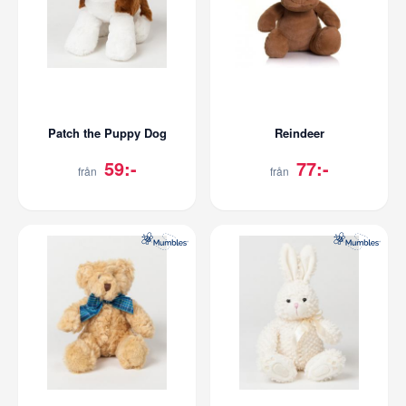
Patch the Puppy Dog
Reindeer
59:-
77:-
från
från