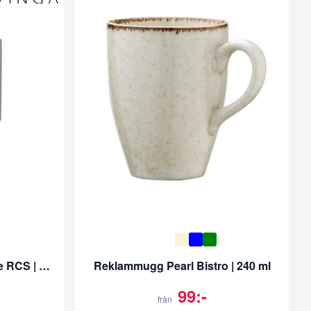
Reklammugg Nagano Pure RCS | 300 ml
Reklammugg Pearl Bistro | 240 ml
99:-
från