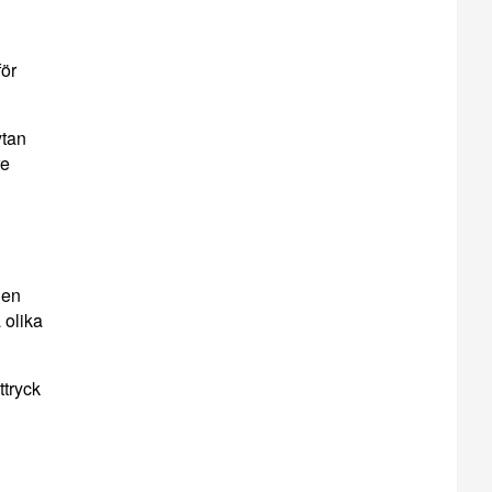
för
ytan
re
 en
 olika
ttryck