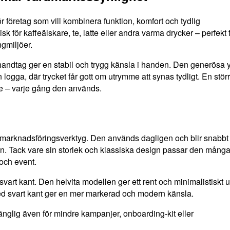
 företag som vill kombinera funktion, komfort och tydlig
 för kaffeälskare, te, latte eller andra varma drycker – perfekt 
ngmiljöer.
andtag ger en stabil och trygg känsla i handen. Den generösa 
gga, där trycket får gott om utrymme att synas tydligt. En stör
ke – varje gång den används.
t marknadsföringsverktyg. Den används dagligen och blir snabbt
ljön. Tack vare sin storlek och klassiska design passar den många
 och event.
 svart kant. Den helvita modellen ger ett rent och minimalistiskt u
ed svart kant ger en mer markerad och modern känsla.
gänglig även för mindre kampanjer, onboarding-kit eller