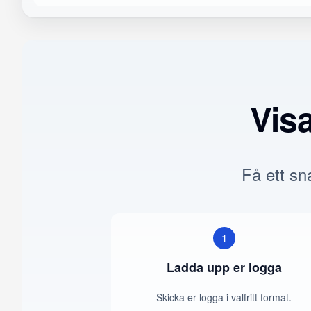
Vis
Få ett sna
1
Ladda upp er logga
Skicka er logga i valfritt format.