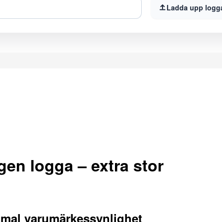
Ladda upp logg
en logga – extra stor
mal varumärkessynlighet