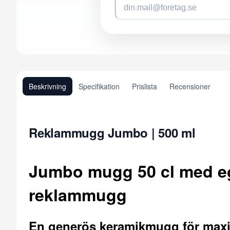
Beskrivning
Specifikation
Prislista
Recensioner
Reklammugg Jumbo | 500 ml
Jumbo mugg 50 cl med eg
reklammugg
En generös keramikmugg för maxi