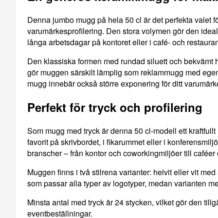
Denna jumbo mugg på hela 50 cl är det perfekta valet för
varumärkesprofilering. Den stora volymen gör den idealisk
långa arbetsdagar på kontoret eller i café- och restaura
Den klassiska formen med rundad siluett och bekvämt h
gör muggen särskilt lämplig som reklammugg med egen lo
mugg innebär också större exponering för ditt varumär
Perfekt för tryck och profilering
Som mugg med tryck är denna 50 cl-modell ett kraftfull
favorit på skrivbordet, i fikarummet eller i konferensmi
branscher – från kontor och coworkingmiljöer till caféer
Muggen finns i två stilrena varianter: helvit eller vit med
som passar alla typer av logotyper, medan varianten m
Minsta antal med tryck är 24 stycken, vilket gör den till
eventbeställningar.