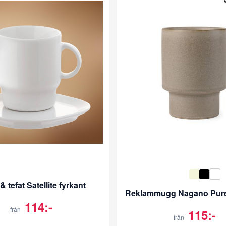
 tefat Satellite fyrkant
114:-
från
115:-
från