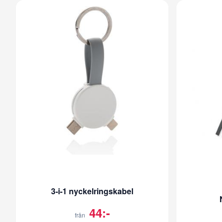
3-i-1 nyckelringskabel
44:-
från