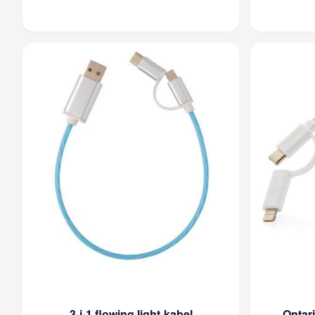
3-i-1 flowing light-kabel
Ontari