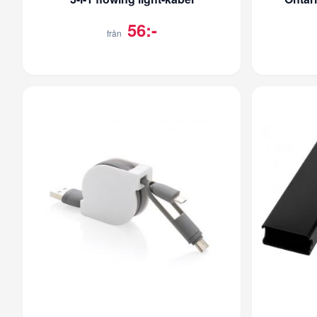
56:-
från