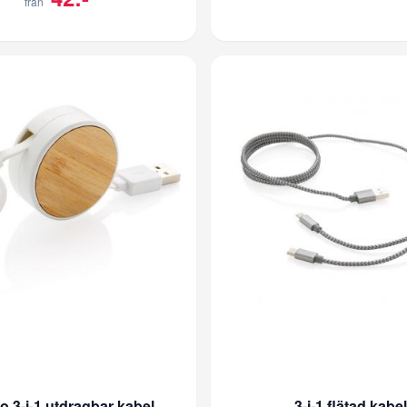
från
o 3-i-1 utdragbar kabel
3-i-1 flätad kabel