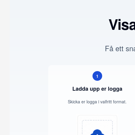
Vis
Få ett sna
1
Ladda upp er logga
Skicka er logga i valfritt format.