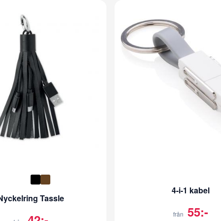
4-i-1 kabel
Nyckelring Tassle
55:-
från
42:-