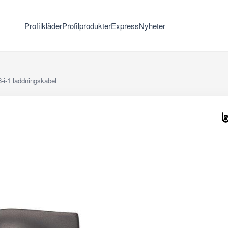
Profilkläder
Profilprodukter
Express
Nyheter
3-i-1 laddningskabel