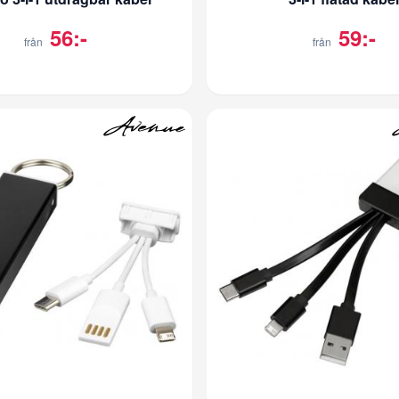
56:-
59:-
från
från