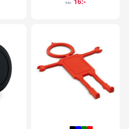
16:-
från