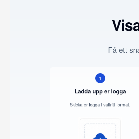
Vis
Få ett sna
1
Ladda upp er logga
Skicka er logga i valfritt format.