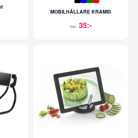
et
MOBILHÅLLARE KRAMIS
35:-
från