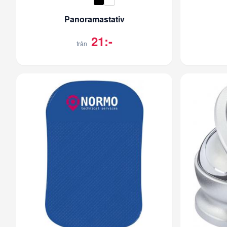
Panoramastativ
21:-
från