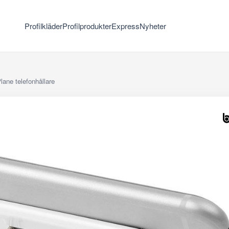
Profilkläder
Profilprodukter
Express
Nyheter
lane telefonhållare