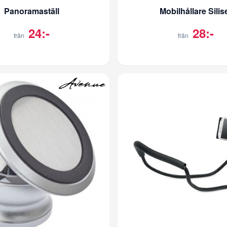
Panoramaställ
Mobilhållare Silis
24:-
28:-
från
från