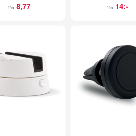
8,77
14:-
från
från