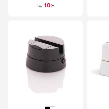
10:-
från