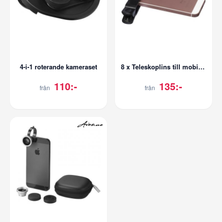
4-i-1 roterande kameraset
8 x Teleskoplins till mobiltelefon
110:-
135:-
från
från