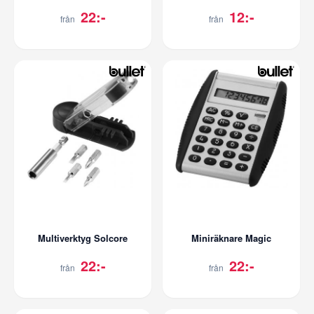
22:-
12:-
från
från
Multiverktyg Solcore
Miniräknare Magic
22:-
22:-
från
från