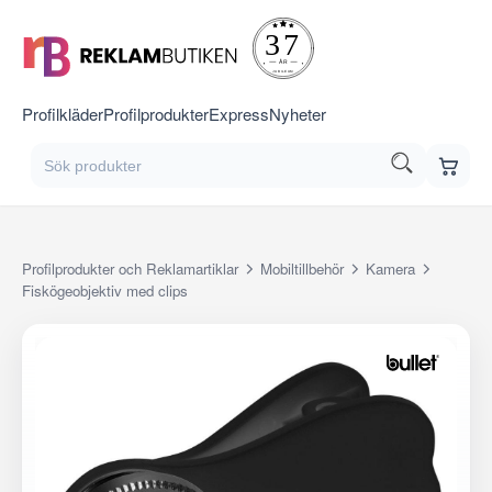
Profilkläder
Profilprodukter
Express
Nyheter
Profilprodukter och Reklamartiklar
Mobiltillbehör
Kamera
Fiskögeobjektiv med clips