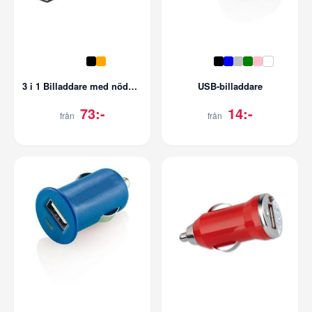
3 i 1 Billaddare med nödhammare och bältesskärare
USB-billaddare
73:-
14:-
från
från