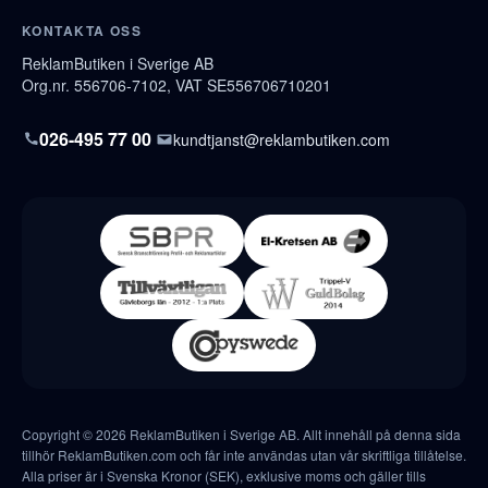
KONTAKTA OSS
ReklamButiken i Sverige AB
Org.nr. 556706-7102, VAT SE556706710201
026-495 77 00
kundtjanst@reklambutiken.com
Copyright © 2026 ReklamButiken i Sverige AB. Allt innehåll på denna sida
tillhör ReklamButiken.com och får inte användas utan vår skriftliga tillåtelse.
Alla priser är i Svenska Kronor (SEK), exklusive moms och gäller tills