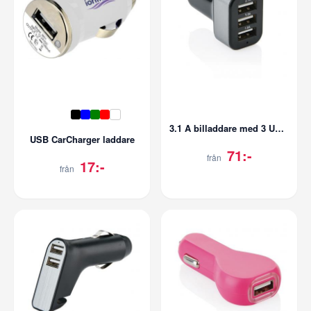
3.1 A billaddare med 3 USB-portar
USB CarCharger laddare
71:-
från
17:-
från