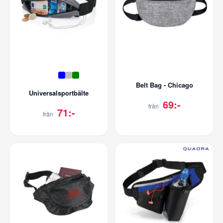
Belt Bag - Chicago
Universalsportbälte
69:-
från
71:-
från