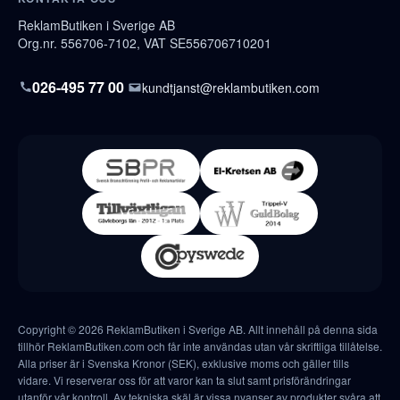
ReklamButiken i Sverige AB
Org.nr. 556706-7102, VAT SE556706710201
026-495 77 00
kundtjanst@reklambutiken.com
Copyright © 2026 ReklamButiken i Sverige AB. Allt innehåll på denna sida
tillhör ReklamButiken.com och får inte användas utan vår skriftliga tillåtelse.
Alla priser är i Svenska Kronor (SEK), exklusive moms och gäller tills
vidare. Vi reserverar oss för att varor kan ta slut samt prisförändringar
utanför vår kontroll. Av tekniska skäl är vissa nyanser av produkter svåra att