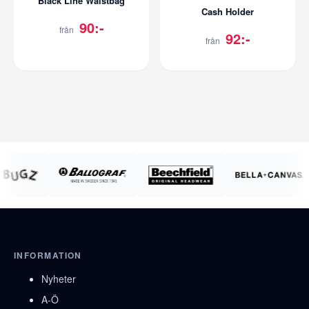
Black Line Waistbag
Cash Holder
90:-
från
92:-
från
INFORMATION
Nyheter
A-Ö