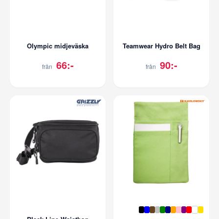
Olympic midjeväska
Teamwear Hydro Belt Bag
66:-
90:-
från
från