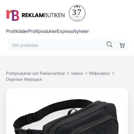
Profilkläder
Profilprodukter
Express
Nyheter
Profilprodukter och Reklamartiklar
Väskor
Midjeväskor
Organiser Waistpack