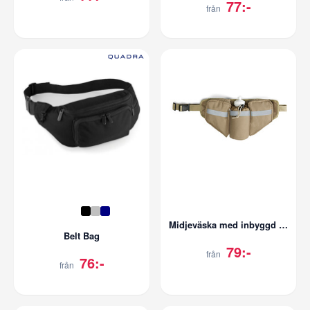
77:-
från
Midjeväska med inbyggd vattenflaska
Belt Bag
79:-
från
76:-
från