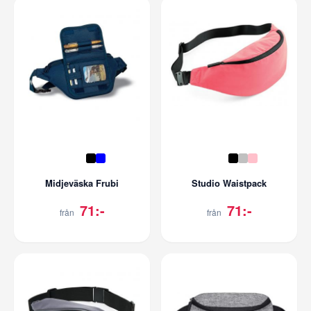
Midjeväska Frubi
Studio Waistpack
71:-
71:-
från
från