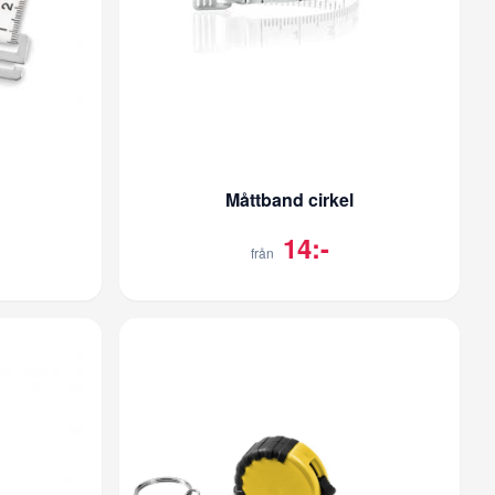
Måttband cirkel
14:-
från