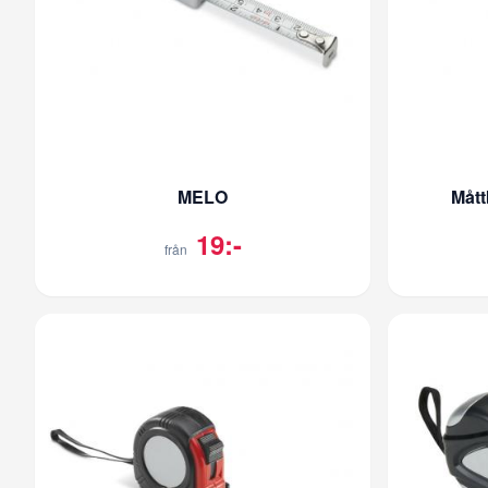
MELO
Mått
19:-
från