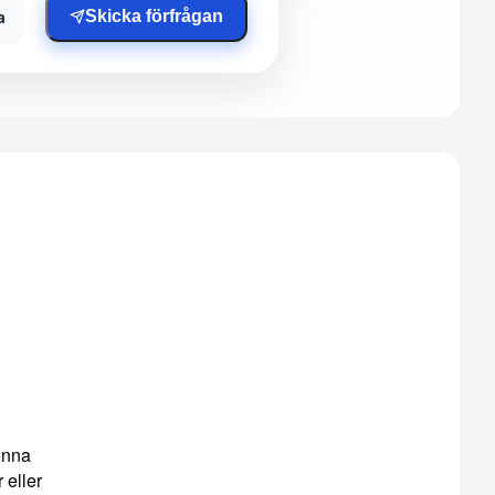
a
Skicka förfrågan
enna
 eller