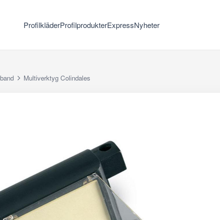
Profilkläder
Profilprodukter
Express
Nyheter
tband
Multiverktyg Colindales