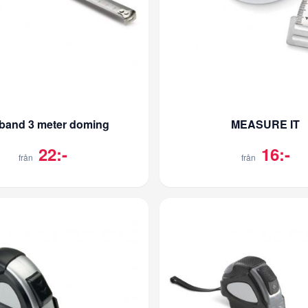
band 3 meter doming
MEASURE IT
22:-
16:-
från
från