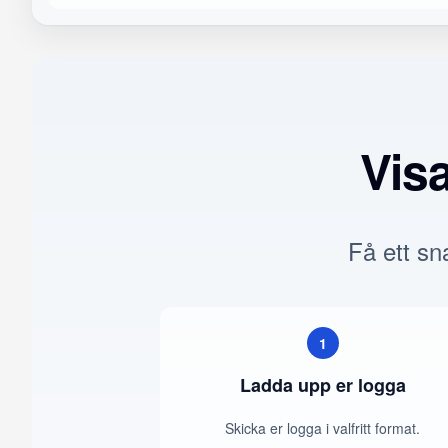
Vis
Få ett sna
1
Ladda upp er logga
Skicka er logga i valfritt format.