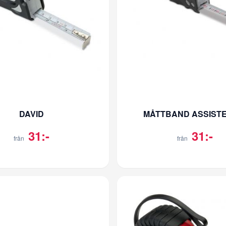
DAVID
MÅTTBAND ASSISTE
31:-
31:-
från
från