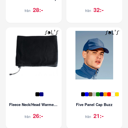
28:-
32:-
från
från
Fleece Neck/Head Warmer Blizzard
Five Panel Cap Buzz
26:-
21:-
från
från