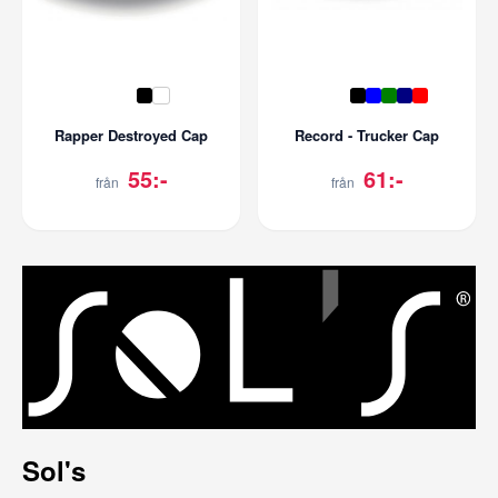
Rapper Destroyed Cap
Record - Trucker Cap
55:-
61:-
från
från
Sol's