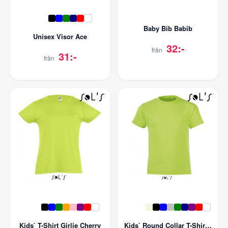
Baby Bib Babib
Unisex Visor Ace
32:-
från
31:-
från
Kids` T-Shirt Girlie Cherry
Kids` Round Collar T-Shirt Regent Fit