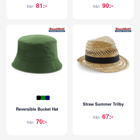
81:-
90:-
från
från
Straw Summer Trilby
Reversible Bucket Hat
67:-
från
70:-
från