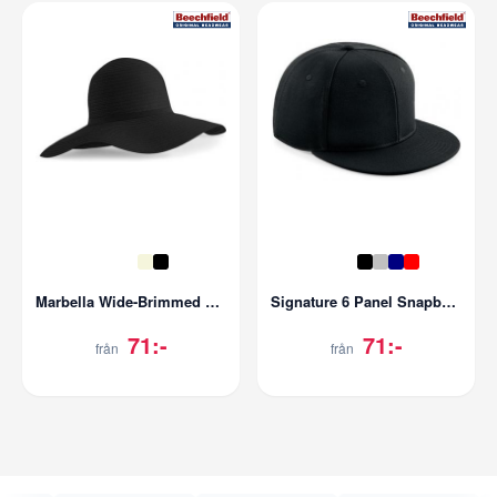
Marbella Wide-Brimmed Sun Hat
Signature 6 Panel Snapback
71:-
71:-
från
från