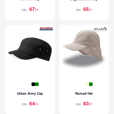
67:-
65:-
från
från
Urban Army Cap
Nomad Hat
64:-
83:-
från
från