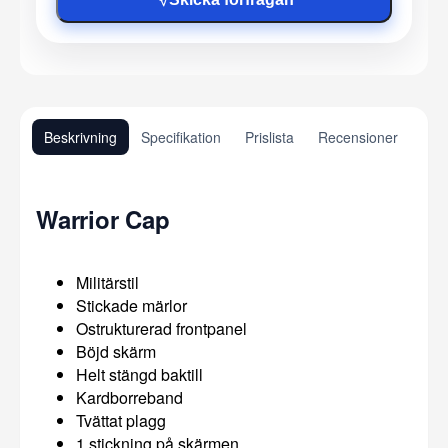
Beskrivning
Specifikation
Prislista
Recensioner
Warrior Cap
Militärstil
Stickade märlor
Ostrukturerad frontpanel
Böjd skärm
Helt stängd baktill
Kardborreband
Tvättat plagg
1 stickning på skärmen