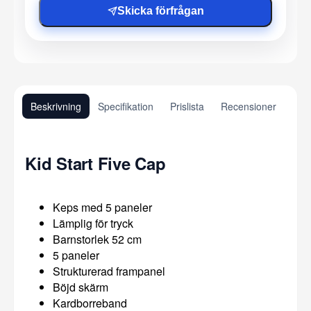
Skicka förfrågan
Beskrivning
Specifikation
Prislista
Recensioner
Kid Start Five Cap
Keps med 5 paneler
Lämplig för tryck
Barnstorlek 52 cm
5 paneler
Strukturerad frampanel
Böjd skärm
Kardborreband