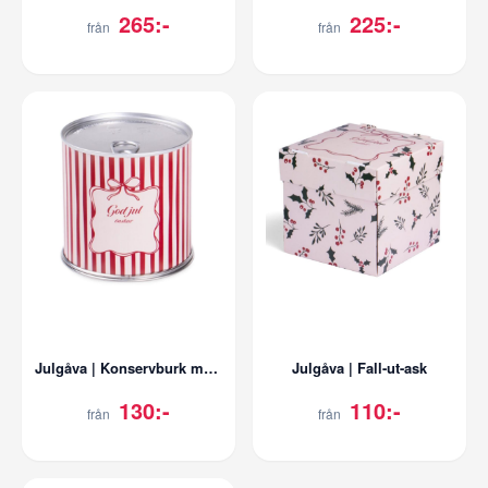
265:-
225:-
från
från
Julgåva | Konservburk med godis
Julgåva | Fall-ut-ask
130:-
110:-
från
från