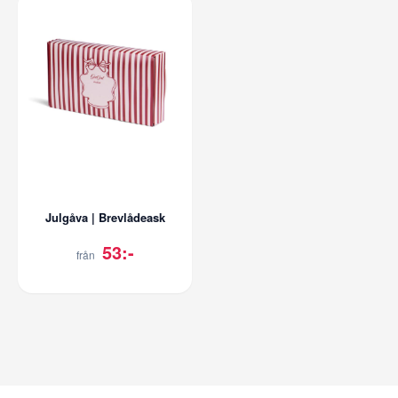
Julgåva | Brevlådeask
53:-
från