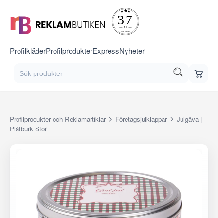
Profilkläder
Profilprodukter
Express
Nyheter
Profilprodukter och Reklamartiklar
Företagsjulklappar
Julgåva |
Plåtburk Stor