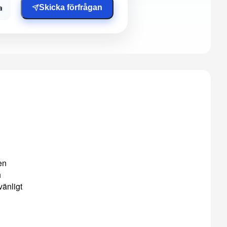
a
Skicka förfrågan
en
h
vänligt