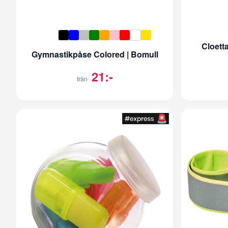
Cloett
Gymnastikpåse Colored | Bomull
21:-
från