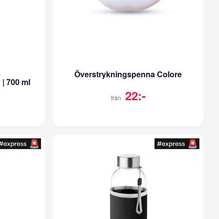
Överstrykningspenna Colore
| 700 ml
22:-
från