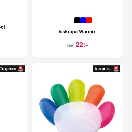
et
Isskrapa Warmix
22:-
från