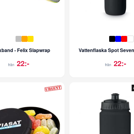
xband - Felix Slapwrap
Vattenflaska Spot Seven 
22:-
22:-
från
från