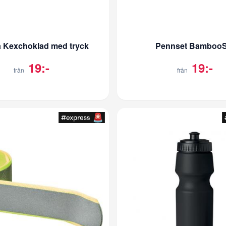
a Kexchoklad med tryck
Pennset BambooS
19:-
19:-
från
från