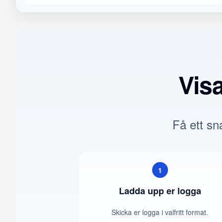
Vis
Få ett sna
1
Ladda upp er logga
Skicka er logga i valfritt format.