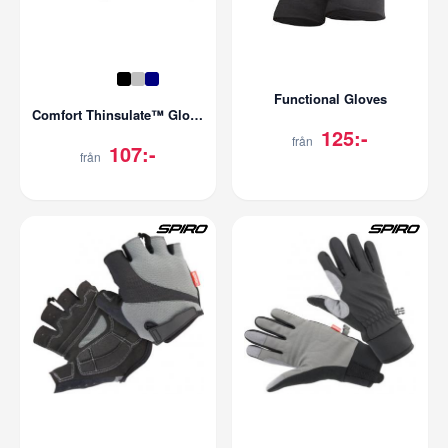
Functional Gloves
Comfort Thinsulate™ Gloves
125:-
från
107:-
från