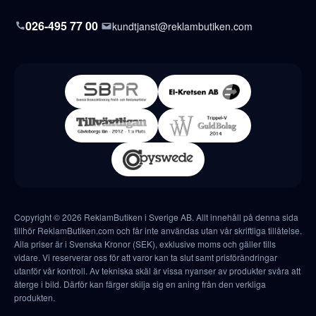
026-495 77 00
kundtjanst@reklambutiken.com
Copyright © 2026 ReklamButiken i Sverige AB. Allt innehåll på denna sida
tillhör ReklamButiken.com och får inte användas utan vår skriftliga tillåtelse.
Alla priser är i Svenska Kronor (SEK), exklusive moms och gäller tills
vidare. Vi reserverar oss för att varor kan ta slut samt prisförändringar
utanför vår kontroll. Av tekniska skäl är vissa nyanser av produkter svåra att
återge i bild. Därför kan färger skilja sig en aning från den verkliga
produkten.