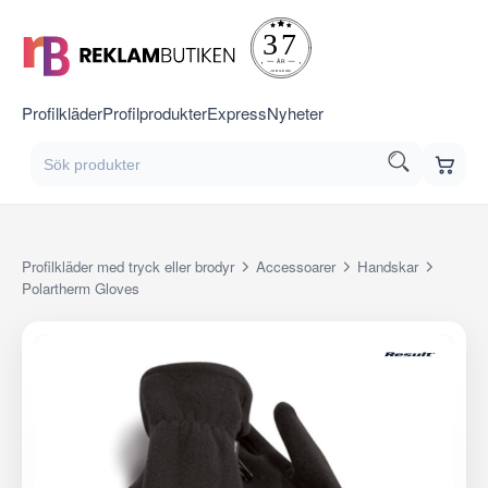
Profilkläder
Profilprodukter
Express
Nyheter
Profilkläder med tryck eller brodyr
Accessoarer
Handskar
Polartherm Gloves