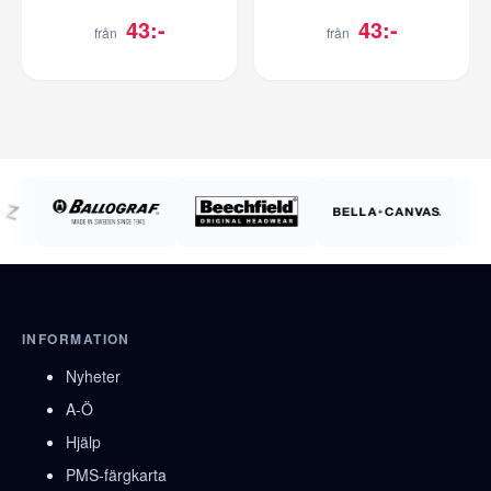
43:-
43:-
från
från
INFORMATION
Nyheter
A-Ö
Hjälp
PMS-färgkarta