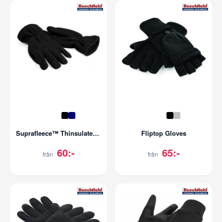
Suprafleece™ Thinsulate™ Gloves
Fliptop Gloves
60:-
65:-
från
från