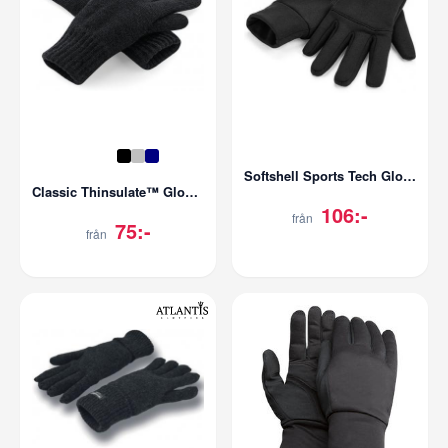
Softshell Sports Tech Gloves
Classic Thinsulate™ Gloves
106:-
från
75:-
från