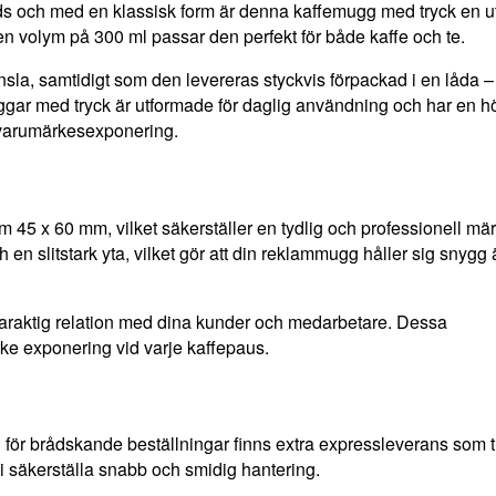
ods och med en klassisk form är denna kaffemugg med tryck en u
en volym på 300 ml passar den perfekt för både kaffe och te.
la, samtidigt som den levereras styckvis förpackad i en låda –
uggar med tryck är utformade för daglig användning och har en h
 i varumärkesexponering.
 45 x 60 mm, vilket säkerställer en tydlig och professionell mä
 en slitstark yta, vilket gör att din reklammugg håller sig snygg
varaktig relation med dina kunder och medarbetare. Dessa
ke exponering vid varje kaffepaus.
ör brådskande beställningar finns extra expressleverans som ti
vi säkerställa snabb och smidig hantering.