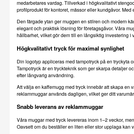
medarbetares vardag. Tillverkad i högkvalitativt steng
profilprodukt för kontoret, mässor eller kundgåvor. Med 
Den färgade ytan ger muggen en stilren och modern käns
elegant och praktisk lösning för företagsgåvor. Våra m
hållbarhet, vilket gör dem till en långsiktig investering
Högkvalitativt tryck för maximal synlighet
Din logotyp appliceras med tampotryck på en tryckyta om
Tampotryck är en tryckteknik som ger skarpa detaljer och
efter långvarig användning.
Att välja en kaffemugg med tryck innebär att skapa en 
reklammuggar används dagligen, vilket ger ditt varumär
Snabb leverans av reklammuggar
Våra muggar med tryck levereras inom 1–2 veckor, men f
Oavsett om du beställer en liten eller stor upplaga kan 