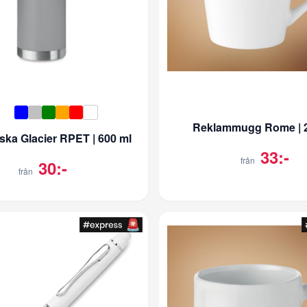
Reklammugg Rome | 2
aska Glacier RPET | 600 ml
33:-
från
30:-
från