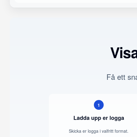
Vis
Få ett sna
1
Ladda upp er logga
Skicka er logga i valfritt format.