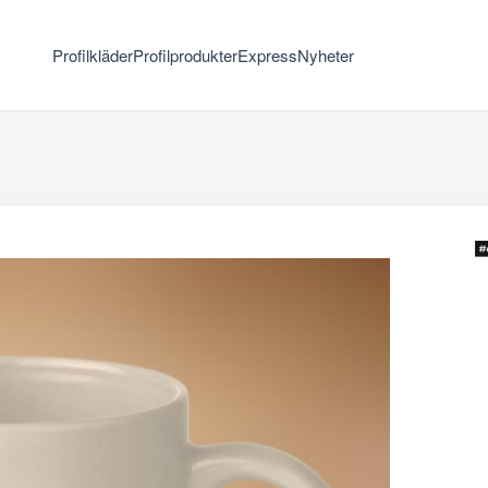
Profilkläder
Profilprodukter
Express
Nyheter