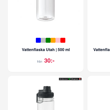
Vattenflaska Utah | 500 ml
Vattenfl
30:-
från