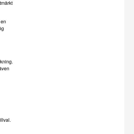
tmärkt
 en
ög
rkning.
 även
llval.