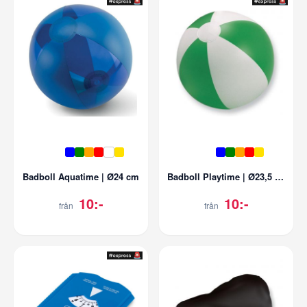
Badboll Aquatime | Ø24 cm
Badboll Playtime | Ø23,5 cm
10:-
10:-
från
från