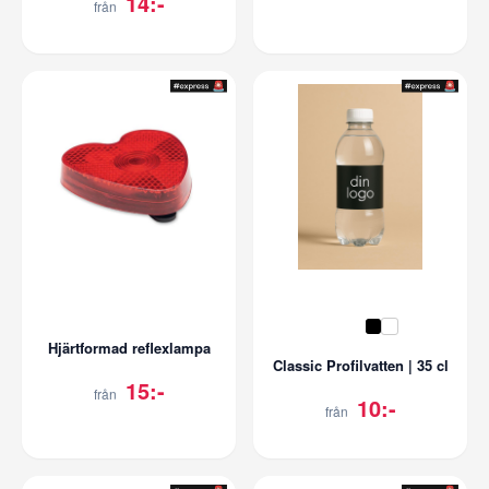
14:-
från
Hjärtformad reflexlampa
Classic Profilvatten | 35 cl
15:-
från
10:-
från