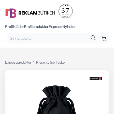
Profilkläder
Profilprodukter
Express
Nyheter
Expressprodukter
Presentpåse Taske