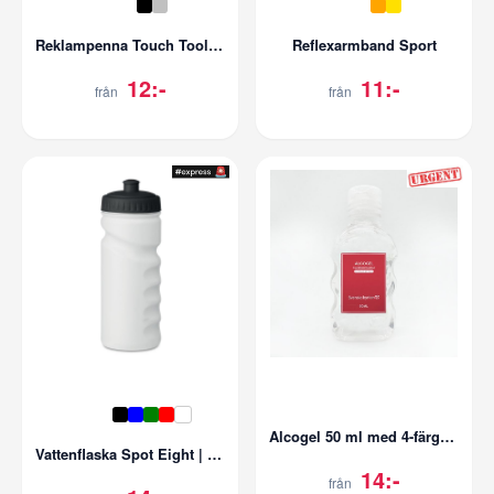
Reklampenna Touch Toolpen
Reflexarmband Sport
12:-
11:-
från
från
Alcogel 50 ml med 4-färgstryck
Vattenflaska Spot Eight | 500 ml
14:-
från