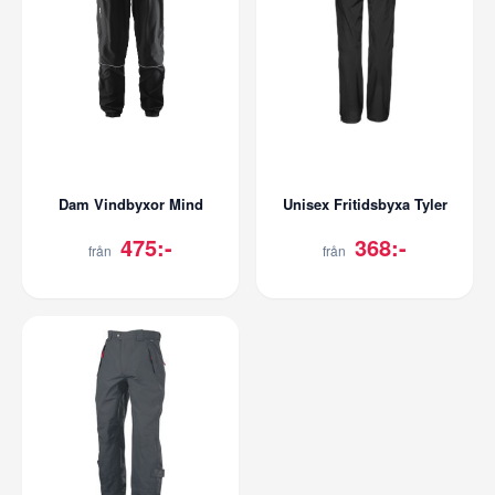
Dam Vindbyxor Mind
Unisex Fritidsbyxa Tyler
475:-
368:-
från
från