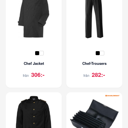
Chef Jacket
Chef-Trousers
306:-
282:-
från
från