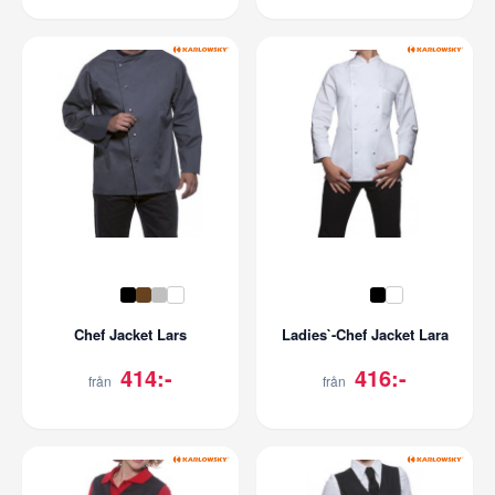
Chef Jacket Lars
Ladies`-Chef Jacket Lara
414:-
416:-
från
från