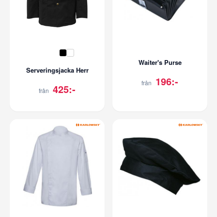
Waiter's Purse
Serveringsjacka Herr
196:-
från
425:-
från