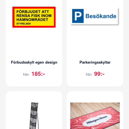
Förbudsskylt egen design
Parkeringsskyltar
185:-
99:-
från
från