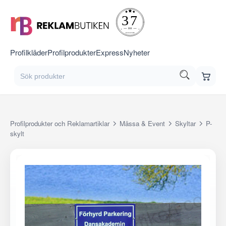
Profilkläder
Profilprodukter
Express
Nyheter
Profilprodukter och Reklamartiklar
Mässa & Event
Skyltar
P-
skylt