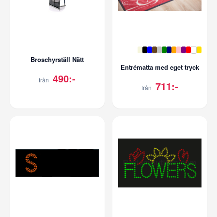
Broschyrställ Nätt
Entrématta med eget tryck
490:-
från
711:-
från