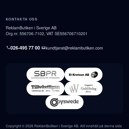
KONTAKTA OSS
ReklamButiken i Sverige AB
Org.nr. 556706-7102, VAT SE556706710201
026-495 77 00
kundtjanst@reklambutiken.com
Copyright © 2026 ReklamButiken i Sverige AB. Allt innehåll på denna sida