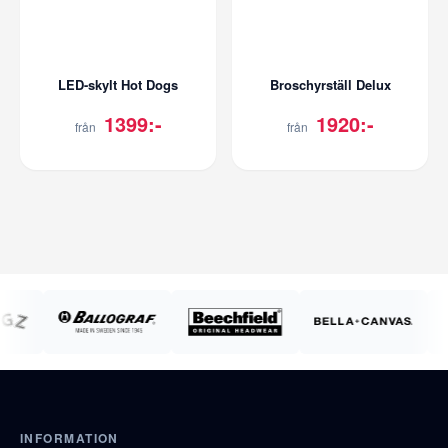
LED-skylt Hot Dogs
Broschyrställ Delux
1399:-
1920:-
från
från
INFORMATION